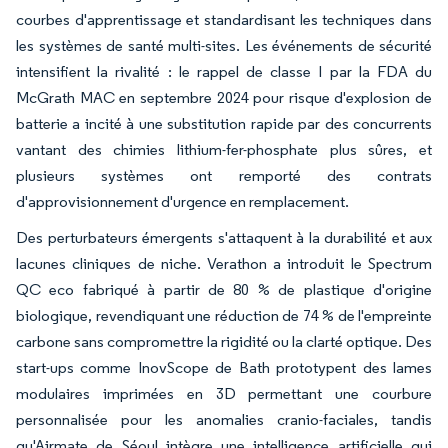
courbes d'apprentissage et standardisant les techniques dans
les systèmes de santé multi-sites. Les événements de sécurité
intensifient la rivalité : le rappel de classe I par la FDA du
McGrath MAC en septembre 2024 pour risque d'explosion de
batterie a incité à une substitution rapide par des concurrents
vantant des chimies lithium-fer-phosphate plus sûres, et
plusieurs systèmes ont remporté des contrats
d'approvisionnement d'urgence en remplacement.
Des perturbateurs émergents s'attaquent à la durabilité et aux
lacunes cliniques de niche. Verathon a introduit le Spectrum
QC eco fabriqué à partir de 80 % de plastique d'origine
biologique, revendiquant une réduction de 74 % de l'empreinte
carbone sans compromettre la rigidité ou la clarté optique. Des
start-ups comme InovScope de Bath prototypent des lames
modulaires imprimées en 3D permettant une courbure
personnalisée pour les anomalies cranio-faciales, tandis
qu'Airmate de Séoul intègre une intelligence artificielle qui