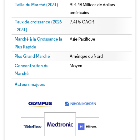
Taille du Marché (2031)
914.48 Millions de dollars
américains
Taux de croissance (2026
7.41% CAGR
- 2031)
Marché à la Croissance la
Asie-Pacifique
Plus Rapide
Plus Grand Marché
Amérique du Nord
Concentration du
Moyen
Marché
Image © Mordor Intelligence. La réutilisation nécessite une attribution sous CC 
Acteurs majeurs