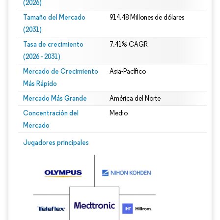
(2026)
Tamaño del Mercado
914.48 Millones de dólares
(2031)
Tasa de crecimiento
7.41% CAGR
(2026 - 2031)
Mercado de Crecimiento
Asia-Pacífico
Más Rápido
Mercado Más Grande
América del Norte
Concentración del
Medio
Mercado
Imagen © Mordor Intelligence. El uso requiere atribución según CC BY 4.0.
Jugadores principales