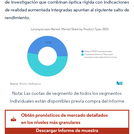
de investigación que combinan óptica rígida con indicaciones
de realidad aumentada integradas apuntan al siguiente salto de
rendimiento.
Nota: Las cuotas de segmento de todos los segmentos
Imagen © Mordor Intelligence. El uso requiere atribución según CC BY 4.0.
individuales están disponibles previa compra del informe