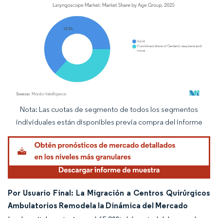
Nota: Las cuotas de segmento de todos los segmentos
Imagen © Mordor Intelligence. El uso requiere atribución según CC BY 4.0.
individuales están disponibles previa compra del informe
Por Usuario Final: La Migración a Centros Quirúrgicos
Ambulatorios Remodela la Dinámica del Mercado