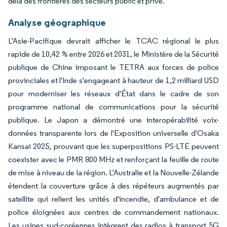
delà des frontières des secteurs public et privé.
Analyse géographique
L'Asie-Pacifique devrait afficher le TCAC régional le plus
rapide de 10,42 % entre 2026 et 2031, le Ministère de la Sécurité
publique de Chine imposant le TETRA aux forces de police
provinciales et l'Inde s'engageant à hauteur de 1,2 milliard USD
pour moderniser les réseaux d'État dans le cadre de son
programme national de communications pour la sécurité
publique. Le Japon a démontré une interopérabilité voix-
données transparente lors de l'Exposition universelle d'Osaka
Kansai 2025, prouvant que les superpositions PS-LTE peuvent
coexister avec le PMR 800 MHz et renforçant la feuille de route
de mise à niveau de la région. L'Australie et la Nouvelle-Zélande
étendent la couverture grâce à des répéteurs augmentés par
satellite qui relient les unités d'incendie, d'ambulance et de
police éloignées aux centres de commandement nationaux.
Les usines sud-coréennes intègrent des radios à transport 5G