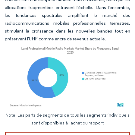
allocations fragmentées entravent l'échelle. Dans l'ensemble,
les tendances spectrales amplifient le marché des
radiocommunications mobiles professionnelles terrestres,
stimulant la croissance dans les nouvelles bandes tout en
préservant l'UHF comme ancre de revenus actuelle.
Note: Les parts de segments de tous les segments individuels
Image © Mordor Intelligence. La réutilisation nécessite une attribution sous CC BY 4.
sont disponibles à l'achat du rapport