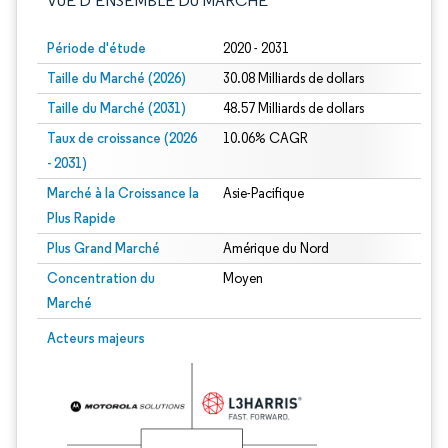
VUE D’ENSEMBLE DU MARCHÉ
Période d'étude
2020 - 2031
Taille du Marché (2026)
30.08 Milliards de dollars
Taille du Marché (2031)
48.57 Milliards de dollars
Taux de croissance (2026
10.06% CAGR
- 2031)
Marché à la Croissance la
Asie-Pacifique
Plus Rapide
Plus Grand Marché
Amérique du Nord
Concentration du
Moyen
Marché
Image © Mordor Intelligence. La réutilisation nécessite une attribution sous CC 
Acteurs majeurs