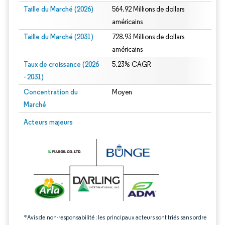
Taille du Marché (2026)
564.92 Millions de dollars
américains
Taille du Marché (2031)
728.93 Millions de dollars
américains
Taux de croissance (2026
5.23% CAGR
- 2031)
Concentration du
Moyen
Marché
Image © Mordor Intelligence. La réutilisation nécessite une attribution sous CC 
Acteurs majeurs
*Avis de non-responsabilité : les principaux acteurs sont triés sans ordre