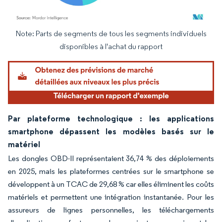
Note: Parts de segments de tous les segments individuels
Image © Mordor Intelligence. La réutilisation nécessite une attribution sous CC BY 4.
disponibles à l'achat du rapport
Par plateforme technologique : les applications
smartphone dépassent les modèles basés sur le
matériel
Les dongles OBD-II représentaient 36,74 % des déploiements
en 2025, mais les plateformes centrées sur le smartphone se
développent à un TCAC de 29,68 % car elles éliminent les coûts
matériels et permettent une intégration instantanée. Pour les
assureurs de lignes personnelles, les téléchargements