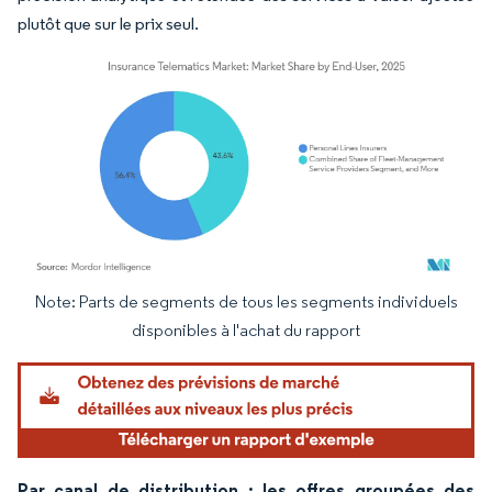
plutôt que sur le prix seul.
Note: Parts de segments de tous les segments individuels
Image © Mordor Intelligence. La réutilisation nécessite une attribution sous CC BY 4.
disponibles à l'achat du rapport
Par canal de distribution : les offres groupées des