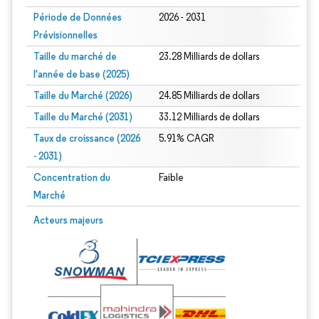
Période de Données
2026 - 2031
Prévisionnelles
Taille du marché de
23.28 Milliards de dollars
l'année de base (2025)
Taille du Marché (2026)
24.85 Milliards de dollars
Taille du Marché (2031)
33.12 Milliards de dollars
Taux de croissance (2026
5.91% CAGR
- 2031)
Concentration du
Faible
Marché
Image © Mordor Intelligence. La réutilisation nécessite une attribution sous CC 
Acteurs majeurs