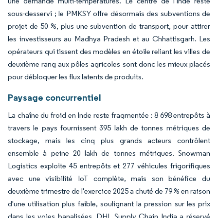
une demande multi-températures. Le centre de l'Inde reste
sous-desservi ; le PMKSY offre désormais des subventions de
projet de 50 %, plus une subvention de transport, pour attirer
les investisseurs au Madhya Pradesh et au Chhattisgarh. Les
opérateurs qui tissent des modèles en étoile reliant les villes de
deuxième rang aux pôles agricoles sont donc les mieux placés
pour débloquer les flux latents de produits.
Paysage concurrentiel
La chaîne du froid en Inde reste fragmentée : 8 698 entrepôts à
travers le pays fournissent 395 lakh de tonnes métriques de
stockage, mais les cinq plus grands acteurs contrôlent
ensemble à peine 20 lakh de tonnes métriques. Snowman
Logistics exploite 45 entrepôts et 277 véhicules frigorifiques
avec une visibilité IoT complète, mais son bénéfice du
deuxième trimestre de l'exercice 2025 a chuté de 79 % en raison
d'une utilisation plus faible, soulignant la pression sur les prix
dans les voies banalisées. DHL Supply Chain India a réservé