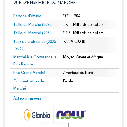
VUE D’ENSEMBLE DU MARCHÉ
Période d'étude
2021 - 2031
Taille du Marché (2026)
17.11 Milliards de dollars
Taille du Marché (2031)
24.61 Milliards de dollars
Taux de croissance (2026
7.55% CAGR
- 2031)
Marché à la Croissance la
Moyen-Orient et Afrique
Plus Rapide
Plus Grand Marché
Amérique du Nord
Concentration du
Faible
Marché
Image © Mordor Intelligence. La réutilisation nécessite une attribution sous CC 
Acteurs majeurs