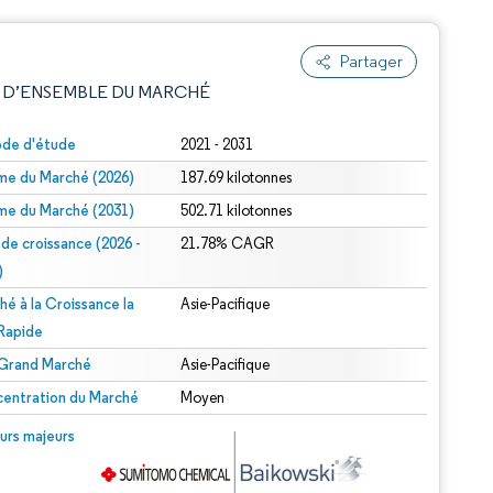
Partager
 D’ENSEMBLE DU MARCHÉ
ode d'étude
2021 - 2031
me du Marché (2026)
187.69 kilotonnes
me du Marché (2031)
502.71 kilotonnes
 de croissance (2026 -
21.78% CAGR
)
hé à la Croissance la
Asie-Pacifique
e attribution sous CC BY 4.0.
 Rapide
 Grand Marché
Asie-Pacifique
entration du Marché
Moyen
© Mordor Intelligence. La réutilisation nécessite une attribution sous CC BY 4.0.
urs majeurs