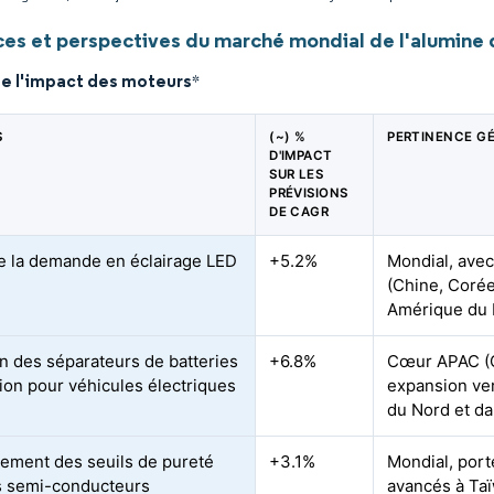
es et perspectives du marché mondial de l'alumine 
de l'impact des moteurs
*
S
(~) %
PERTINENCE G
D'IMPACT
SUR LES
PRÉVISIONS
DE CAGR
e la demande en éclairage LED
+5.2%
Mondial, avec
(Chine, Corée
Amérique du
n des séparateurs de batteries
+6.8%
Cœur APAC (C
-ion pour véhicules électriques
expansion ver
du Nord et da
ement des seuils de pureté
+3.1%
Mondial, port
s semi-conducteurs
avancés à Taï