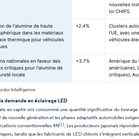
nouvelles ins
loi CHIPS
ion de l'alumine de haute
+2.4%
Clusters aut
sphérique dans les matériaux
l'UE, avec un
face thermique pour véhicules
véhicules él
ques
ons nationales en faveur des
+3.7%
Amérique du N
x critiques pour l'alumine de
américaine), 
ureté locale
critiques), Au
rdor Intelligence
 la demande en éclairage LED
ats en saphir ont consommé une quantité significative du tonnage 
de nouvelle génération et les phares adaptatifs automobiles exigen
[1]
ications conventionnelles 4N
. Les producteurs japonais répondent
étapes, tandis que les fabricants de LED chinois s'intègrent vertic