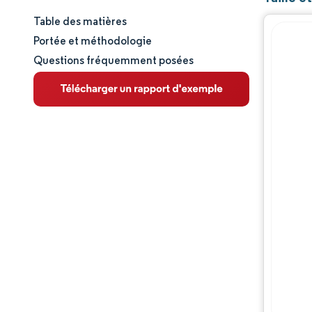
Table des matières
Taille et part de marché
Portée et méthodologie
Questions fréquemment posées
Analyse du marché
Tendances et perspectives
Analyse des segments
Analyse géographique
Paysage concurrentiel
Acteurs majeurs
Évolutions de l'industrie