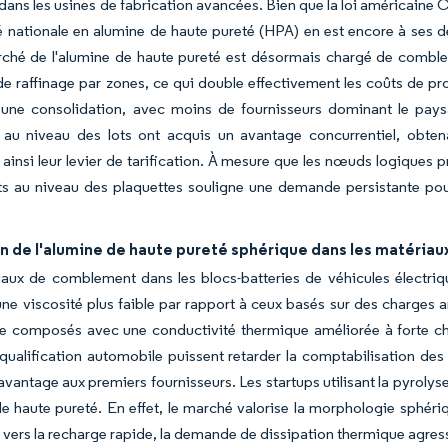
dans les usines de fabrication avancées. Bien que la loi américaine 
é nationale en alumine de haute pureté (HPA) en est encore à ses d
rché de l'alumine de haute pureté est désormais chargé de comble
de raffinage par zones, ce qui double effectivement les coûts de pr
 une consolidation, avec moins de fournisseurs dominant le pay
té au niveau des lots ont acquis un avantage concurrentiel, obte
 ainsi leur levier de tarification. À mesure que les nœuds logiques p
s au niveau des plaquettes souligne une demande persistante pour
on de l'alumine de haute pureté sphérique dans les matériau
iaux de comblement dans les blocs-batteries de véhicules électri
une viscosité plus faible par rapport à ceux basés sur des charges 
e composés avec une conductivité thermique améliorée à forte cha
qualification automobile puissent retarder la comptabilisation de
 avantage aux premiers fournisseurs. Les startups utilisant la pyrolys
de haute pureté. En effet, le marché valorise la morphologie sphér
t vers la recharge rapide, la demande de dissipation thermique agres