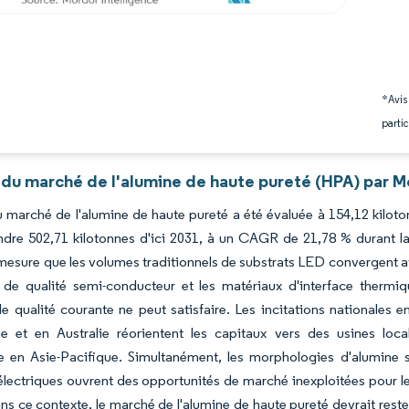
*Avis
partic
 du marché de l'alumine de haute pureté (HPA) par M
du marché de l'alumine de haute pureté a été évaluée à 154,12 kilot
indre 502,71 kilotonnes d'ici 2031, à un CAGR de 21,78 % durant 
esure que les volumes traditionnels de substrats LED convergent av
 de qualité semi-conducteur et les matériaux d'interface thermi
de qualité courante ne peut satisfaire. Les incitations nationales 
e et en Australie réorientent les capitaux vers des usines loc
e en Asie-Pacifique. Simultanément, les morphologies d'alumine 
électriques ouvrent des opportunités de marché inexploitées pour le
ans ce contexte, le marché de l'alumine de haute pureté devrait rest