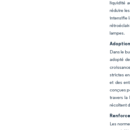
liquidité 
réduire le
intensifie
rétroéclai
lampes.
Adoption 
Dans le bu
adopté de
croissance
strictes e
et des ent
conçues po
travers la
récoltent 
Renforce
Les normes