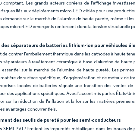
au comptant. Les grands acteurs coréens de l'affichage investisse
s risques liés aux déploiements micro-LED ciblés pour une producti
 la demande sur le marché de l'alumine de haute pureté, même si les 
rages micro-LED émergents renforcent donc la tension structurelle p
des séparateurs de batteries lithium-ion pour véhicules él
t de contrer l'emballement thermique dans les cathodes à haute teneur
s séparateurs à revêtement céramique à base d'alumine de haute 
 essentiel sur le marché de l'alumine de haute pureté. Les primes
n matière de surface spécifique, d'agglomération et de métaux de tr
reprises locales de batteries signale une transition des ventes de
ur des applications spécifiques. Avec l'accent mis par les États-Uni
 loi sur la réduction de l'inflation et la loi sur les matières premiè
des avantages concurrentiels.
ment des seuils de pureté pour les semi-conducteurs
 SEMI PV17 limitent les impuretés métalliques dans les boues de p