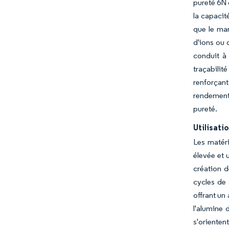
pureté 6N 
la capacit
que le ma
d'ions ou 
conduit à
traçabili
renforçant
rendement
pureté.
Utilisati
Les matér
élevée et 
création d
cycles de 
offrant un
l'alumine 
s'orienten