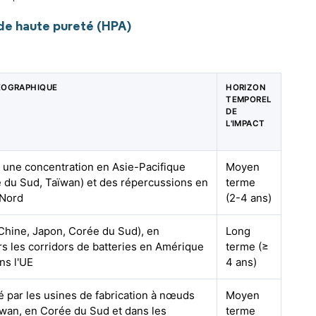
de haute pureté (HPA)
ÉOGRAPHIQUE
HORIZON
TEMPOREL
DE
L'IMPACT
 une concentration en Asie-Pacifique
Moyen
 du Sud, Taïwan) et des répercussions en
terme
 Nord
(2-4 ans)
hine, Japon, Corée du Sud), en
Long
s les corridors de batteries en Amérique
terme (≥
ns l'UE
4 ans)
é par les usines de fabrication à nœuds
Moyen
wan, en Corée du Sud et dans les
terme