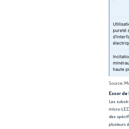
Utilisat
pureté 
d'inter
électri
Incitati
minérau
haute p
Source: Mo
Essor de
Les substr
micro-LED 
des spécif
plusieurs 