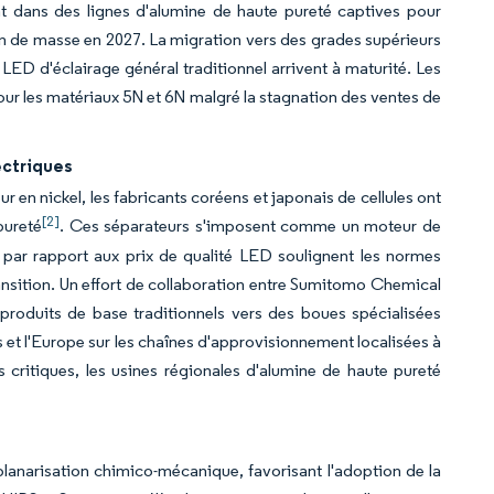
nt dans des lignes d'alumine de haute pureté captives pour
on de masse en 2027. La migration vers des grades supérieurs
LED d'éclairage général traditionnel arrivent à maturité. Les
our les matériaux 5N et 6N malgré la stagnation des ventes de
ectriques
 en nickel, les fabricants coréens et japonais de cellules ont
[2]
pureté
. Ces séparateurs s'imposent comme un moteur de
 par rapport aux prix de qualité LED soulignent les normes
ansition. Un effort de collaboration entre Sumitomo Chemical
 produits de base traditionnels vers des boues spécialisées
s et l'Europe sur les chaînes d'approvisionnement localisées à
res critiques, les usines régionales d'alumine de haute pureté
lanarisation chimico-mécanique, favorisant l'adoption de la