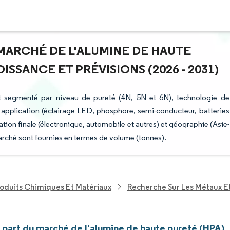
 MARCHÉ DE L'ALUMINE DE HAUTE
ISSANCE ET PRÉVISIONS (2026 - 2031)
st segmenté par niveau de pureté (4N, 5N et 6N), technologie de
), application (éclairage LED, phosphore, semi-conducteur, batteries
sation finale (électronique, automobile et autres) et géographie (Asie-
arché sont fournies en termes de volume (tonnes).
roduits Chimiques Et Matériaux
Recherche Sur Les Métaux E
t part du marché de l'alumine de haute pureté (HPA)