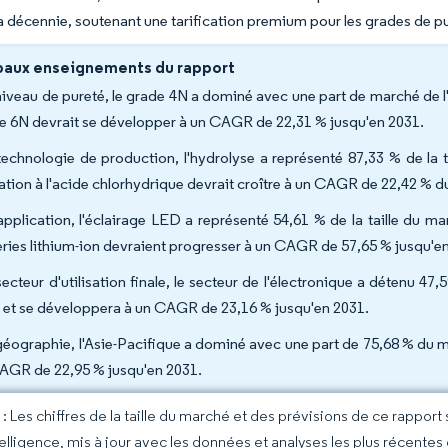
la décennie, soutenant une tarification premium pour les grades de p
paux enseignements du rapport
niveau de pureté, le grade 4N a dominé avec une part de marché de l
e 6N devrait se développer à un CAGR de 22,31 % jusqu'en 2031.
technologie de production, l'hydrolyse a représenté 87,33 % de la t
viation à l'acide chlorhydrique devrait croître à un CAGR de 22,42 % 
application, l'éclairage LED a représenté 54,61 % de la taille du m
eries lithium-ion devraient progresser à un CAGR de 57,65 % jusqu'e
secteur d'utilisation finale, le secteur de l'électronique a détenu 4
 et se développera à un CAGR de 23,16 % jusqu'en 2031.
géographie, l'Asie-Pacifique a dominé avec une part de 75,68 % du m
AGR de 22,95 % jusqu'en 2031.
 Les chiffres de la taille du marché et des prévisions de ce rapport
elligence, mis à jour avec les données et analyses les plus récentes