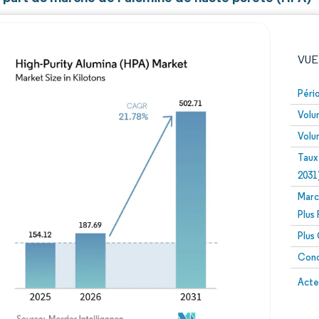
VUE
Péri
Volu
Volu
Taux
2031
Marc
Image © Mordor Intelligence. La réutilisation nécessite un
Plus
Plus
Conc
Image 
Acte