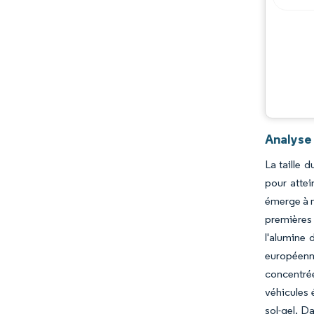
Analyse
La taille 
pour atte
émerge à m
premières
l'alumine 
européenn
concentré
véhicules 
sol-gel. D