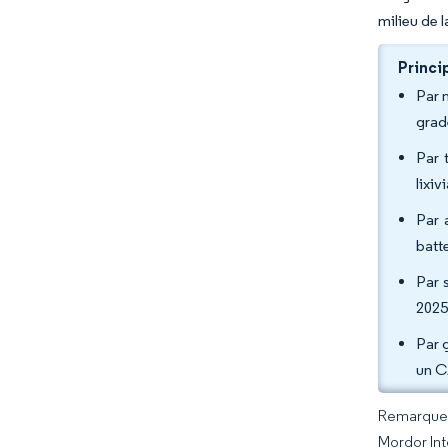
milieu de 
Princi
Par 
grad
Par 
lixi
Par 
batt
Par 
2025
Par 
un C
Remarque :
Mordor Int