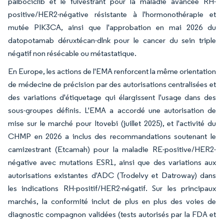
palbociclib et le fulvestrant pour la maladie avancée RH-
positive/HER2-négative résistante à l'hormonothérapie et
mutée PIK3CA, ainsi que l'approbation en mai 2026 du
datopotamab déruxtécan-dlnk pour le cancer du sein triple
négatif non résécable ou métastatique.
En Europe, les actions de l'EMA renforcent la même orientation
de médecine de précision par des autorisations centralisées et
des variations d'étiquetage qui élargissent l'usage dans des
sous-groupes définis. L'EMA a accordé une autorisation de
mise sur le marché pour Itovebi (juillet 2025), et l'activité du
CHMP en 2026 a inclus des recommandations soutenant le
camizestrant (Etcamah) pour la maladie RE-positive/HER2-
négative avec mutations ESR1, ainsi que des variations aux
autorisations existantes d'ADC (Trodelvy et Datroway) dans
les indications RH-positif/HER2-négatif. Sur les principaux
marchés, la conformité inclut de plus en plus des voies de
diagnostic compagnon validées (tests autorisés par la FDA et