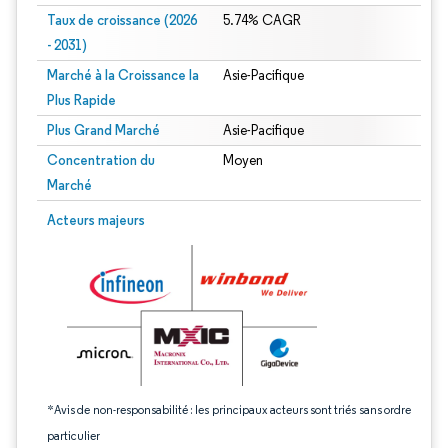
Taux de croissance (2026
5.74% CAGR
- 2031)
Marché à la Croissance la
Asie-Pacifique
Plus Rapide
Plus Grand Marché
Asie-Pacifique
Concentration du
Moyen
Marché
Image © Mordor Intelligence. La réutilisation nécessite une attribution sous CC 
Acteurs majeurs
*Avis de non-responsabilité : les principaux acteurs sont triés sans ordre
particulier