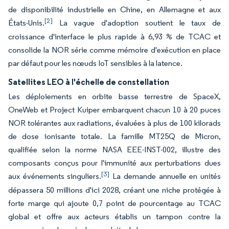
de disponibilité industrielle en Chine, en Allemagne et aux
[2]
États-Unis.
La vague d'adoption soutient le taux de
croissance d'interface le plus rapide à 6,93 % de TCAC et
consolide la NOR série comme mémoire d'exécution en place
par défaut pour les nœuds IoT sensibles à la latence.
Satellites LEO à l'échelle de constellation
Les déploiements en orbite basse terrestre de SpaceX,
OneWeb et Project Kuiper embarquent chacun 10 à 20 puces
NOR tolérantes aux radiations, évaluées à plus de 100 kilorads
de dose ionisante totale. La famille MT25Q de Micron,
qualifiée selon la norme NASA EEE-INST-002, illustre des
composants conçus pour l'immunité aux perturbations dues
[3]
aux événements singuliers.
La demande annuelle en unités
dépassera 50 millions d'ici 2028, créant une niche protégée à
forte marge qui ajoute 0,7 point de pourcentage au TCAC
global et offre aux acteurs établis un tampon contre la