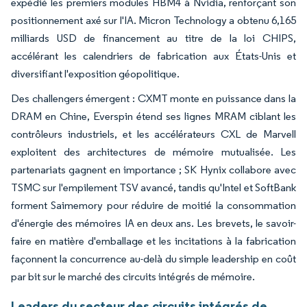
expédié les premiers modules HBM4 à Nvidia, renforçant son
positionnement axé sur l'IA. Micron Technology a obtenu 6,165
milliards USD de financement au titre de la loi CHIPS,
accélérant les calendriers de fabrication aux États-Unis et
diversifiant l'exposition géopolitique.
Des challengers émergent : CXMT monte en puissance dans la
DRAM en Chine, Everspin étend ses lignes MRAM ciblant les
contrôleurs industriels, et les accélérateurs CXL de Marvell
exploitent des architectures de mémoire mutualisée. Les
partenariats gagnent en importance ; SK Hynix collabore avec
TSMC sur l'empilement TSV avancé, tandis qu'Intel et SoftBank
forment Saimemory pour réduire de moitié la consommation
d'énergie des mémoires IA en deux ans. Les brevets, le savoir-
faire en matière d'emballage et les incitations à la fabrication
façonnent la concurrence au-delà du simple leadership en coût
par bit sur le marché des circuits intégrés de mémoire.
Leaders du secteur des circuits intégrés de