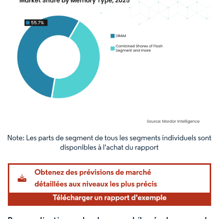
Image © Mordor Intelligence. La réutilisation nécessite une attribution sous CC BY 4.