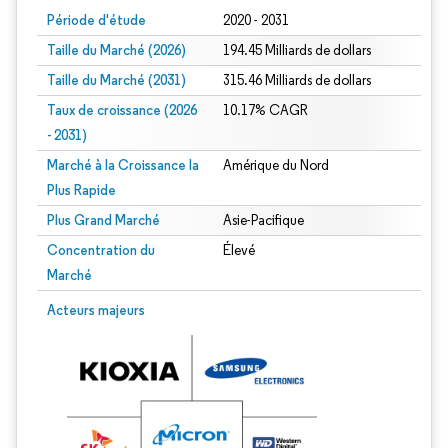
Période d'étude
2020 - 2031
Taille du Marché (2026)
194.45 Milliards de dollars
Taille du Marché (2031)
315.46 Milliards de dollars
Taux de croissance (2026
10.17% CAGR
- 2031)
Marché à la Croissance la
Amérique du Nord
Plus Rapide
Plus Grand Marché
Asie-Pacifique
Concentration du
Élevé
Marché
Image © Mordor Intelligence. La réutilisation nécessite une attribution sous CC 
Acteurs majeurs