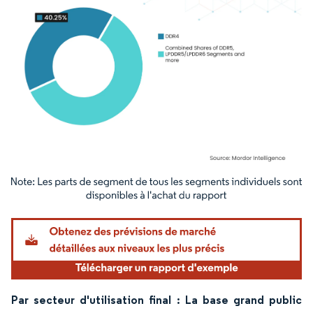
Image © Mordor Intelligence. La réutilisation nécessite une attribution sous CC BY 4.
Par secteur d'utilisation final : La base grand public