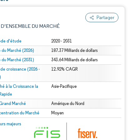
Partager
 D’ENSEMBLE DU MARCHÉ
ode d'étude
2020 - 2031
le du Marché (2026)
187.37 Milliards de dollars
le du Marché (2031)
343.64 Milliards de dollars
 de croissance (2026 -
12.92% CAGR
)
hé à la Croissance la
Asie-Pacifique
e attribution sous CC BY 4.0.
 Rapide
 Grand Marché
Amérique du Nord
entration du Marché
Moyen
© Mordor Intelligence. La réutilisation nécessite une attribution sous CC BY 4.0.
urs majeurs