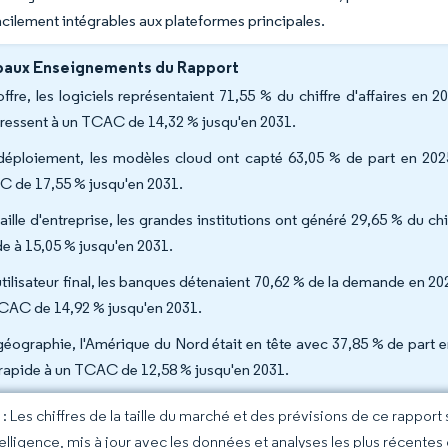
acilement intégrables aux plateformes principales.
paux Enseignements du Rapport
offre, les logiciels représentaient 71,55 % du chiffre d'affaires en 2
ressent à un TCAC de 14,32 % jusqu'en 2031.
déploiement, les modèles cloud ont capté 63,05 % de part en 2025,
 de 17,55 % jusqu'en 2031.
taille d'entreprise, les grandes institutions ont généré 29,65 % du ch
de à 15,05 % jusqu'en 2031.
utilisateur final, les banques détenaient 70,62 % de la demande en 20
CAC de 14,92 % jusqu'en 2031.
géographie, l'Amérique du Nord était en tête avec 37,85 % de part en 
 rapide à un TCAC de 12,58 % jusqu'en 2031.
 Les chiffres de la taille du marché et des prévisions de ce rapport
elligence, mis à jour avec les données et analyses les plus récentes