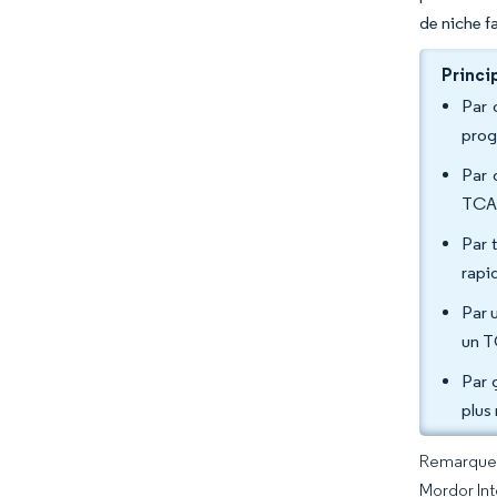
de niche f
Princi
Par 
prog
Par 
TCAC
Par 
rapi
Par 
un T
Par 
plus
Remarque :
Mordor Int