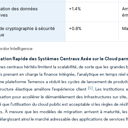
ation des données
+1.4%
Am
ives
ém
 de cryptographie à sécurité
+0.8%
Ma
ue
rdor Intelligence
ation Rapide des Systèmes Centraux Axée sur le Cloud parm
es centraux hérités limitent la scalabilité, de sorte que les grandes
fs prenant en charge la finance intégrée, l'analytique en temps ré
ne plateforme Temenos a réduit les cycles de lancement de produit
[1]
tructure élastique améliore l'expérience client
. Les institutions
isation pour accélérer le démantèlement des infrastructures sur site, 
é que l'utilisation du cloud public est acceptable si les règles de r
s. À mesure que les modèles de migration arrivent à maturité, les p
élargissant ainsi le marché adressable des applications de services f