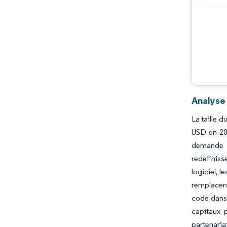
Opportunités et perspectives
Évolutions de l'industrie
Analyse
La taille 
USD en 202
demande d
redéfiniss
logiciel, 
remplacent
code dans 
capitaux p
partenaria