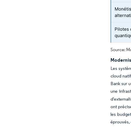
Monétis
alternat
Pilotes
quantiq
Source: Mo
Modernis
Les systèm
cloud nati
Bank sur u
une infras
d'external
ont précis
les budget
éprouvés, 