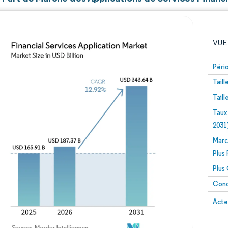
VUE
Péri
Tail
Tail
Taux
2031
Marc
Image © Mordor Intelligence. La réutilisation nécessite un
Plus
Plus
Conc
Image 
Acte