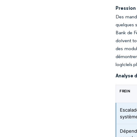
Pression
Des manda
quelques 
Bank de Fe
doivent to
des module
démontren
logiciels p
Analyse d
FREIN
Escalad
système
Dépenda