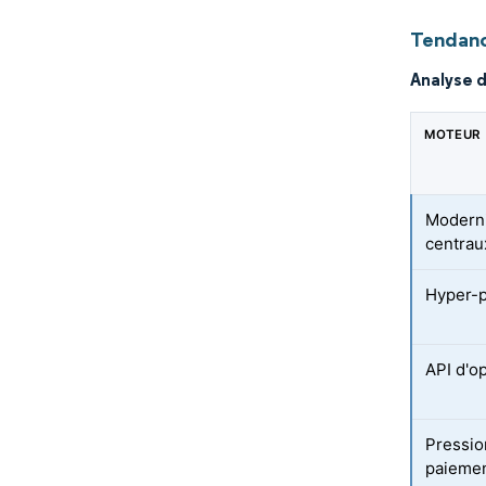
Tendanc
Analyse 
MOTEUR
Moderni
centrau
Hyper-pe
API d'o
Pressio
paiemen