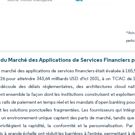
*Avis
partic
 du Marché des Applications de Services Financiers p
du marché des applications de services financiers était évaluée à 165,
6 pour atteindre 343,64 milliards USD d'ici 2031, à un TCAC de 12
écoule des délais réglementaires, des architectures cloud nativ
ent ensemble la façon dont les institutions construisent et exploite
les rails de paiement en temps réel et les mandats d'open banking p
 les solutions ponctuelles fragmentées. Les fournisseurs qui intègrent
un environnement unique captent des parts de marché, tandis que l
rivilégient la rapidité, la conformité et la personnalisation. Par
ts à grande échelle ont réduit les barrières à l'entrée, permettant à 