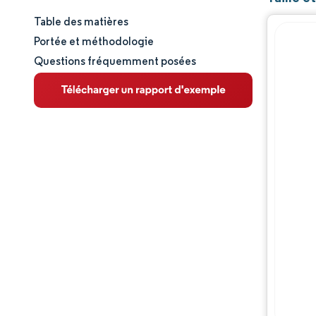
Table des matières
Taille et part de marché
Portée et méthodologie
Questions fréquemment posées
Analyse du marché
Tendances et perspectives
Analyse des segments
Analyse géographique
Paysage réglementaire
Analyse de la chaîne de valeur
Paysage concurrentiel
Acteurs majeurs