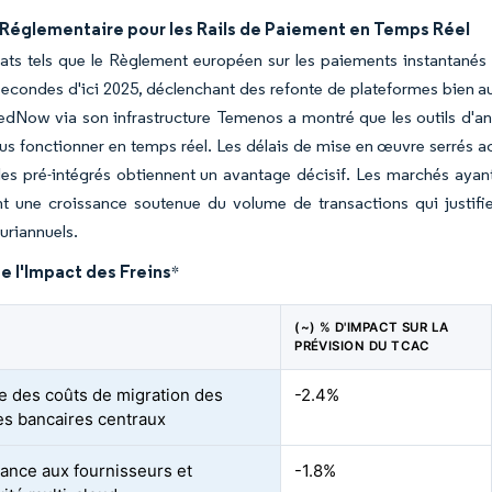
 Réglementaire pour les Rails de Paiement en Temps Réel
ts tels que le Règlement européen sur les paiements instantanés 
secondes d'ici 2025, déclenchant des refonte de plateformes bien
dNow via son infrastructure Temenos a montré que les outils d'anal
us fonctionner en temps réel. Les délais de mise en œuvre serrés ac
s pré-intégrés obtiennent un avantage décisif. Les marchés ayant 
t une croissance soutenue du volume de transactions qui justifi
luriannuels.
e l'Impact des Freins
*
(~) % D'IMPACT SUR LA
PRÉVISION DU TCAC
e des coûts de migration des
-2.4%
s bancaires centraux
nce aux fournisseurs et
-1.8%