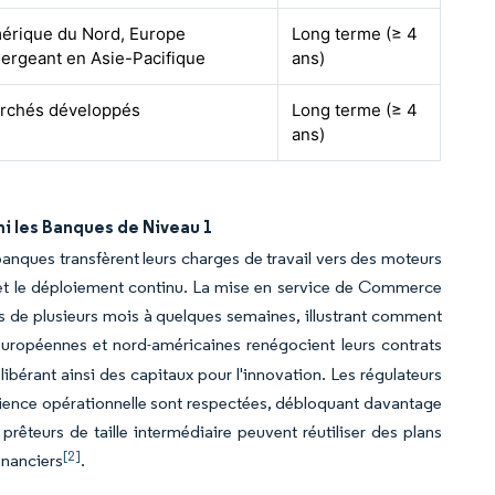
érique du Nord, Europe
Long terme (≥ 4
ergeant en Asie-Pacifique
ans)
rchés développés
Long terme (≥ 4
ans)
i les Banques de Niveau 1
 banques transfèrent leurs charges de travail vers des moteurs
el et le déploiement continu. La mise en service de Commerce
s de plusieurs mois à quelques semaines, illustrant comment
 européennes et nord-américaines renégocient leurs contrats
libérant ainsi des capitaux pour l'innovation. Les régulateurs
ésilience opérationnelle sont respectées, débloquant davantage
rêteurs de taille intermédiaire peuvent réutiliser des plans
[2]
inanciers
.