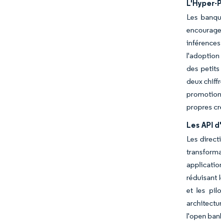
L'Hyper-P
Les banque
encourage
inférences
l'adoption
des petits
deux chiff
promotions
propres cre
Les API 
Les direct
transforma
applicatio
réduisant 
et les pi
architectu
l'open ban