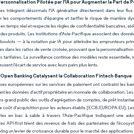
ersonnalisation Pilotée par l'IA pour Augmenter la Part de P
s intègrent désormais l'IA générative directement dans leur flux d
r les comportements d'épargne et tarifier le risque de manière d
 en temps réel et respecte les règles de confidentialité bancaires, a
 des produits. Les institutions d'Asie-Pacifique associent des donné
 boulots — à la notation par IA pour atteindre les emprunteurs pr
res dans les ratios de vente croisée, prouvant que la personnalisati
 tarifaires. La surveillance continue des modèles reste essentielle, ma
usent l'écart de service avec leurs pairs plus lents.
d'Open Banking Catalysent la Collaboration Fintech-Banque
ives européennes sur les services de paiement ont contraint les ban
nt les données d'actif propriétaire en monnaie de collaboration. Le
ns grand public des outils d'agrégation de comptes, de prêt instanta
le coût d'acquisition pour les acteurs établis [ECB.EUROPA.EU]. Les
lotes en bac à sable à travers l'Asie-Pacifique indiquent une a
res API-first tirent des revenus de frais des partenaires de l'écos
king un levier de croissance durable pour le marché des applications 