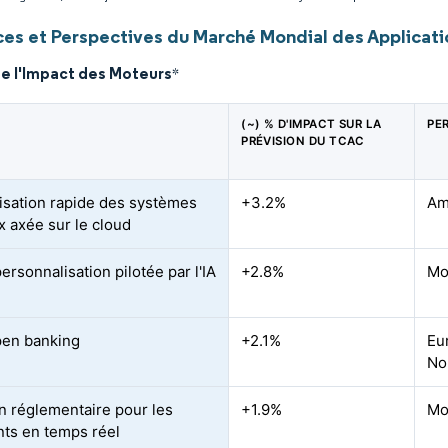
es et Perspectives du Marché Mondial des Applicatio
de l'Impact des Moteurs
*
(~) % D'IMPACT SUR LA
PE
PRÉVISION DU TCAC
sation rapide des systèmes
+3.2%
Am
x axée sur le cloud
rsonnalisation pilotée par l'IA
+2.8%
Mo
pen banking
+2.1%
Eu
Nor
n réglementaire pour les
+1.9%
Mo
ts en temps réel