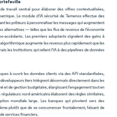
ortefeuille
e travail central pour élaborer des offres contextualisées,
ynamique. Le module d'IA sécurisé de Temenos effectue des
idant les prêteurs à personnaliser les messages qui augmentent
es alternatives — telles que les flux de revenus de l'économie
imo-accédants. Les premiers adoptants signalent des gains à
on algorithmique augmente les revenus plus rapidement que les
is les institutions qui relient l'IA à des pipelines de données
ques à ouvrir les données clients via des API standardisées,
s développeurs tiers intègrent désormais directement dans les
né et de gestion budgétaire, élargissant l'engagement tout en
 régulateurs nord-américains élaborent des règles similaires,
doption mondiale large. Les banques qui pivotent vers des
ystème plutôt que de se concurrencer frontalement, faisant de
de services financiers.