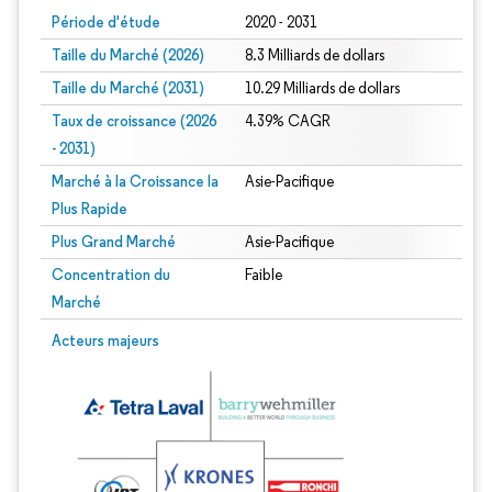
Période d'étude
2020 - 2031
Taille du Marché (2026)
8.3 Milliards de dollars
Taille du Marché (2031)
10.29 Milliards de dollars
Taux de croissance (2026
4.39% CAGR
- 2031)
Marché à la Croissance la
Asie-Pacifique
Plus Rapide
Plus Grand Marché
Asie-Pacifique
Concentration du
Faible
Marché
Image © Mordor Intelligence. La réutilisation nécessite une attribution sous CC 
Acteurs majeurs