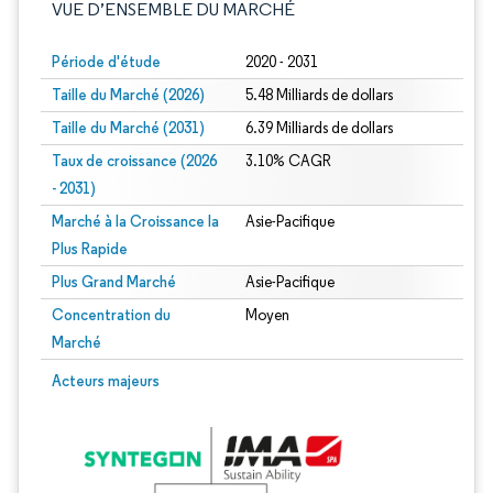
VUE D’ENSEMBLE DU MARCHÉ
Période d'étude
2020 - 2031
Taille du Marché (2026)
5.48 Milliards de dollars
Taille du Marché (2031)
6.39 Milliards de dollars
Taux de croissance (2026
3.10% CAGR
- 2031)
Marché à la Croissance la
Asie-Pacifique
Plus Rapide
Plus Grand Marché
Asie-Pacifique
Concentration du
Moyen
Marché
Image © Mordor Intelligence. La réutilisation nécessite une attribution sous CC 
Acteurs majeurs