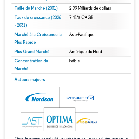
Taille du Marché (2031)
2.99 Milliards de dollars
Taux de croissance (2026
7.41% CAGR
- 2031)
Marché à la Croissance la
Asie-Pacifique
Plus Rapide
Plus Grand Marché
Amérique du Nord
Concentration du
Faible
Marché
Image © Mordor Intelligence. La réutilisation nécessite une attribution sous CC 
Acteurs majeurs
*Avis de non-responsabilité : les principaux acteurs sont triés sans ordre