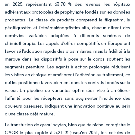
en 2025, représentant 63,78 % des revenus, les hôpitaux
adhérant aux protocoles de prophylaxie fondés sur les données
probantes. La classe de produits comprend le filgrastim, le
pégfilgrastim et l'efbémalénogrâstim alfa, chacun offrant des
demi-vies variables adaptées à différents schémas de
chimiothérapie. Les appels d'offres compétitifs en Europe ont
favorisé l'adoption rapide des biosimilaires, mais la fidélité à la
marque dans les dispositifs à pose sur le corps soutient les
segments premium. Les agents à action prolongée réduisent
les visites en clinique et améliorent l'adhésion au traitement, ce
qui les positionne favorablement dans les contrats fondés sur la
valeur. Un pipeline de variantes optimisées vise à améliorer
l'affinité pour les récepteurs sans augmenter l'incidence des
douleurs osseuses, indiquant une innovation continue au sein
d'une classe déjà mature.
La transfusion de granulocytes, bien que de niche, enregistre le
CAGR le plus rapide à 5,21 % jusqu'en 2031, les cellules de