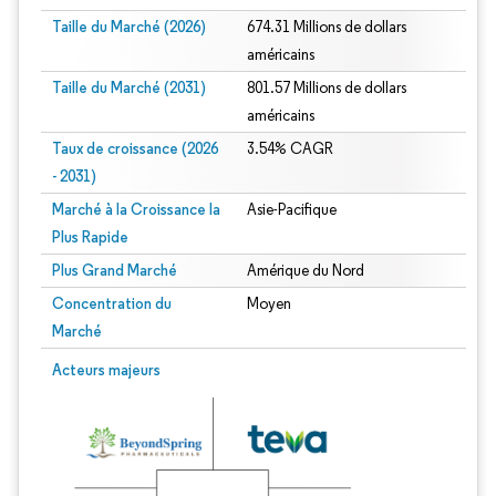
Taille du Marché (2026)
674.31 Millions de dollars
américains
Taille du Marché (2031)
801.57 Millions de dollars
américains
Taux de croissance (2026
3.54% CAGR
- 2031)
Marché à la Croissance la
Asie-Pacifique
Plus Rapide
Plus Grand Marché
Amérique du Nord
Concentration du
Moyen
Marché
Image © Mordor Intelligence. La réutilisation nécessite une attribution sous CC 
Acteurs majeurs