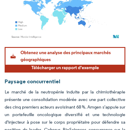
Image © Mordor Intelligence. La réutilisation nécessite une attribution sous CC BY 4.
Paysage concurrentiel
Le marché de la neutropénie induite par la chimiothérapie
présente une consolidation modérée avec une part collective
des cinq premiers acteurs avoisinant 68 %. Amgen s'appuie sur
un portefeuille oncologique diversifié et une technologie
d'injecteur à pose sur le corps propriétaire pour défendre sa
position de leader. Coherus BioSciences concurrence sur la