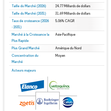
Taille du Marché (2026)
24.77 Milliards de dollars
Taille du Marché (2031)
31.69 Milliards de dollars
Taux de croissance (2026
5.06% CAGR
- 2031)
Marché à la Croissance la
Asie-Pacifique
Plus Rapide
Plus Grand Marché
Amérique du Nord
Concentration du
Moyen
Marché
Image © Mordor Intelligence. La réutilisation nécessite une attribution sous CC 
Acteurs majeurs