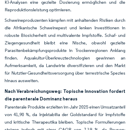
KI-Analysen eine gezielte Dosierung ermöglichen und die
Reproduktionsleistung optimieren.
Schweineproduzenten kämpfen mit anhaltenden Risiken durch
die Afrikanische Schweinepest und lenken Investitionen in
robuste Biosicherheit und multivalente Impfstoffe. Schaf- und
Ziegengesundheit bleibt eine Nische, obwohl gezielte
Parasitenbekämpfungsprodukte in Trockenregionen Anklang
finden. Aquakultur-Überkreuztechnologien gewinnen an
Aufmerksamkeit, da Landwirte diversifizieren und den Markt
für Nutztier-Gesundheitsversorgung über terrestrische Spezies
hinaus ausweiten.
Nach Verabreichungsweg: Topische Innovation fordert
die parenterale Dominanz heraus
Parenterale Produkte erzielten im Jahr 2025 einen Umsatzanteil
von 41,90 %, da Injektabilia der Goldstandard für Impfstoffe
und kritische Therapeutika bleiben. Topische Formulierungen
steigen jedoch mit einer CAGR von 7,19 %, da Pour-on-