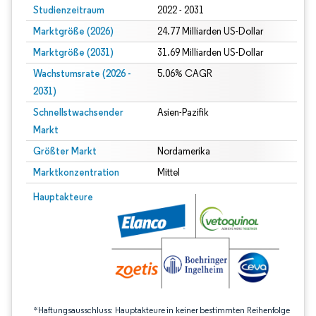
Studienzeitraum
2022 - 2031
Marktgröße (2026)
24.77 Milliarden US-Dollar
Marktgröße (2031)
31.69 Milliarden US-Dollar
Wachstumsrate (2026 -
5.06% CAGR
2031)
Schnellstwachsender
Asien-Pazifik
Markt
Größter Markt
Nordamerika
Marktkonzentration
Mittel
Bild © Mordor Intelligence. Wiederverwendung erfordert Namensnennung gem
Hauptakteure
*Haftungsausschluss: Hauptakteure in keiner bestimmten Reihenfolge