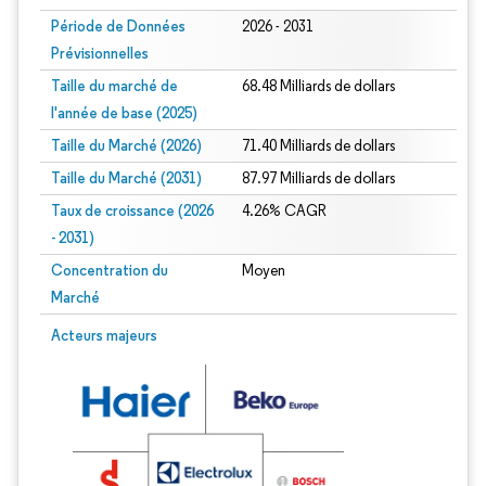
Période de Données
2026 - 2031
Prévisionnelles
Taille du marché de
68.48 Milliards de dollars
l'année de base (2025)
Taille du Marché (2026)
71.40 Milliards de dollars
Taille du Marché (2031)
87.97 Milliards de dollars
Taux de croissance (2026
4.26% CAGR
- 2031)
Concentration du
Moyen
Marché
Image © Mordor Intelligence. La réutilisation nécessite une attribution sous CC 
Acteurs majeurs