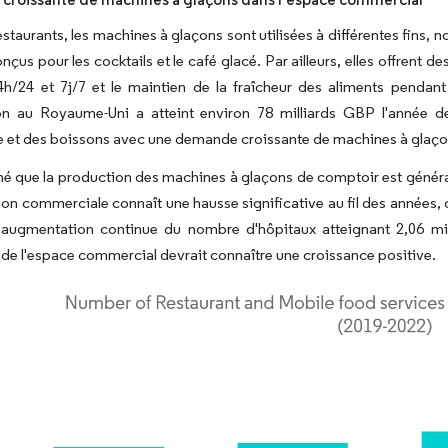
estaurants, les machines à glaçons sont utilisées à différentes fins
nçus pour les cocktails et le café glacé. Par ailleurs, elles offren
h/24 et 7j/7 et le maintien de la fraîcheur des aliments pendant 
ion au Royaume-Uni a atteint environ 78 milliards GBP l'année 
e et des boissons avec une demande croissante de machines à glaço
é que la production des machines à glaçons de comptoir est général
ion commerciale connaît une hausse significative au fil des années,
augmentation continue du nombre d'hôpitaux atteignant 2,06 mil
de l'espace commercial devrait connaître une croissance positive.