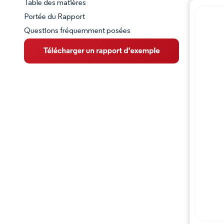
Table des matières
Aperçu du marché
Portée du Rapport
Questions fréquemment posées
VUE D’ENSEMBLE DU MARCHÉ
Principales tendances du marché
Paysage concurrentiel
Évolutions de l'industrie