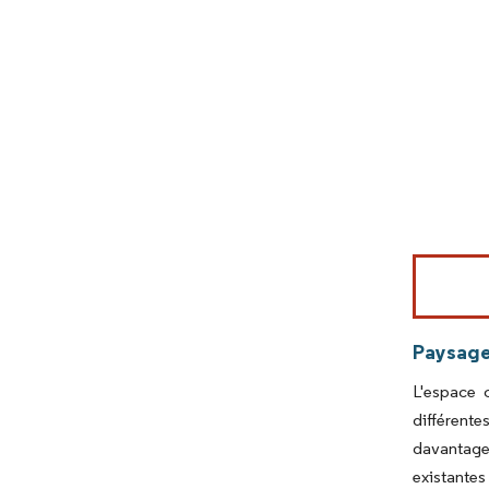
Image © Mord
Paysage
L'espace 
différente
davantage 
existantes