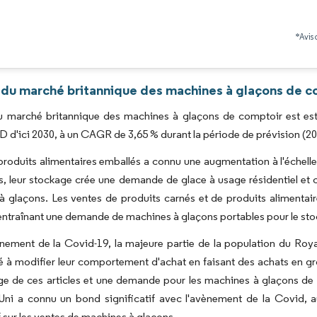
Image © Mordor Intelligence. La réutilisation nécessite une attribution sous CC BY 4.0
*Avis 
 du marché britannique des machines à glaçons de c
du marché britannique des machines à glaçons de comptoir est esti
SD d'ici 2030, à un CAGR de 3,65 % durant la période de prévision (2
 produits alimentaires emballés a connu une augmentation à l'échelle
s, leur stockage crée une demande de glace à usage résidentiel e
à glaçons. Les ventes de produits carnés et de produits alimenta
entraînant une demande de machines à glaçons portables pour le stoc
ènement de la Covid-19, la majeure partie de la population du Ro
 modifier leur comportement d'achat en faisant des achats en gro
e de ces articles et une demande pour les machines à glaçons de co
ni a connu un bond significatif avec l'avènement de la Covid, 
if sur les ventes de machines à glaçons.