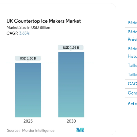
Péri
Péri
Prév
Péri
Hist
Tail
Tail
CAGR
Conc
Acte