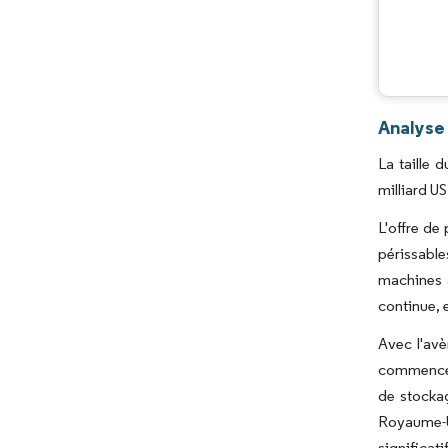
Analyse
La taille 
milliard U
L'offre de
périssable
machines 
continue, 
Avec l'av
commencé à
de stockag
Royaume-U
significat