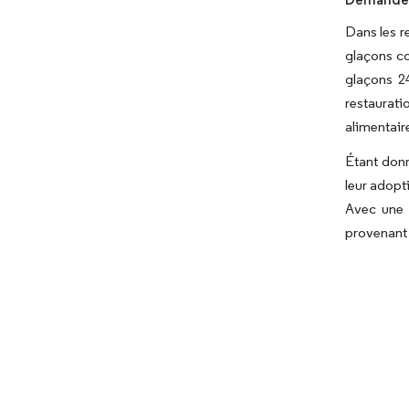
Dans les r
glaçons co
glaçons 24
restaurat
alimentair
Étant donn
leur adopt
Avec une 
provenant 