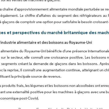
la chaîne d'approvisionnement alimentaire mondiale perturbée se re
galement. Le chiffre d'affaires du segment des réfrigérateurs au 
 glaçons de comptoir une option pour satisfaire le besoin croissant 
es et perspectives du marché britannique des mach
l'industrie alimentaire et des boissons au Royaume-Uni
e alimentaire du Royaume-Uni bénéficie d'une présence internationale e
 sur le secteur, elle connaît une croissance positive. Les boissons 
 segments créant la demande de glaçons dans les boissons. Après un
 la reprise, il connaît une augmentation continue, atteignant un chiff
tituant la principale source de revenus.
les produits frais, les légumes et les boissons non alcoolisées ont enr
ant une externalité positive pour les machines à glaçons avec une b
 économique post-Covid.