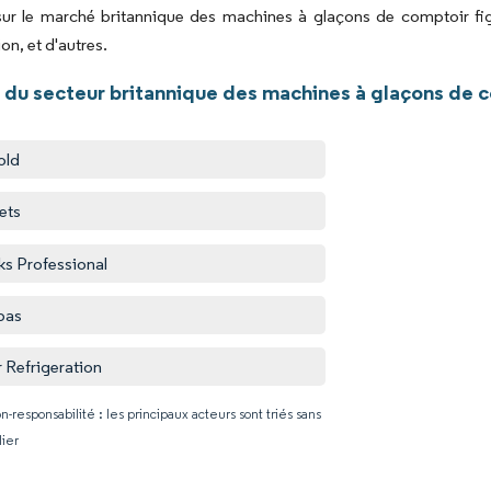
 sur le marché britannique des machines à glaçons de comptoir fi
on, et d'autres.
 du secteur britannique des machines à glaçons de 
old
ets
s Professional
pas
r Refrigeration
n-responsabilité : les principaux acteurs sont triés sans
lier