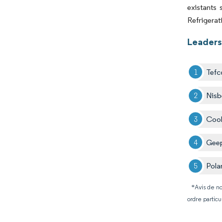
existants
Refrigerati
Leaders
Tefc
Nisb
Cook
Gee
Pola
*Avis de no
ordre particu