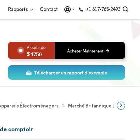
Rapports
Contact
+1 617-765-2493
4750
Appareils Électroménagers
Marché Britannique Des Machin
 de comptoir