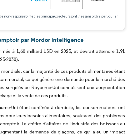
.
de non-responsabilité : les principaux acteurs sont triés sans ordre particulier
omptoir par Mordor Intelligence
mée à 1,60 milliard USD en 2025, et devrait atteindre 1,91
025-2030).
 mondiale, car la majorité de ces produits alimentaires étant
t commercial, ce qui génère une demande pour le marché des
ires surgelés au Royaume-Uni connaissent une augmentation
kage et la vente de ces produits.
yaume-Uni étant confinée à domicile, les consommateurs ont
s pour leurs besoins alimentaires, soulevant des problèmes
mptoir. Le chiffre d'affaires de l'industrie des boissons au
augmentant la demande de glaçons, ce qui a eu un impact