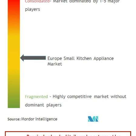
Image © Mordor Intelligence. La réutilisation nécessite une attribution sous CC BY 4.