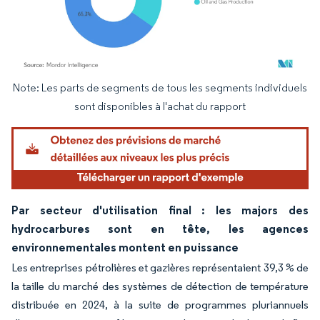
Note: Les parts de segments de tous les segments individuels
Image © Mordor Intelligence. La réutilisation nécessite une attribution sous CC BY 4.
sont disponibles à l'achat du rapport
Par secteur d'utilisation final : les majors des
hydrocarbures sont en tête, les agences
environnementales montent en puissance
Les entreprises pétrolières et gazières représentaient 39,3 % de
la taille du marché des systèmes de détection de température
distribuée en 2024, à la suite de programmes pluriannuels