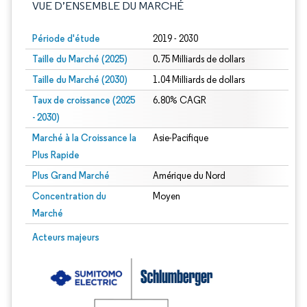
VUE D’ENSEMBLE DU MARCHÉ
Période d'étude
2019 - 2030
Taille du Marché (2025)
0.75 Milliards de dollars
Taille du Marché (2030)
1.04 Milliards de dollars
Taux de croissance (2025
6.80% CAGR
- 2030)
Marché à la Croissance la
Asie-Pacifique
Plus Rapide
Plus Grand Marché
Amérique du Nord
Concentration du
Moyen
Marché
Image © Mordor Intelligence. La réutilisation nécessite une attribution sous CC 
Acteurs majeurs