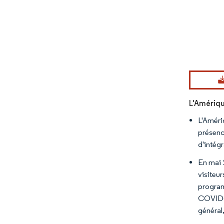
Image © Mord
L'Amériqu
L'Améri
présenc
d'intég
En mai 
visiteu
program
COVID-1
général