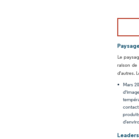
Image © Mord
Paysage
Le paysage
raison de
d'autres. 
Mars 20
d'image
tempéra
contact
produit
d'envir
Leaders