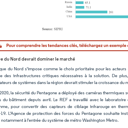
or Intelligence. La réutilisation nécessite une attribution sous CC BY 4.0.
e du Nord devrait dominer le marché
que du Nord s'impose comme le choix prioritaire pour les acteurs 
e des infrastructures critiques nécessaires à la solution. De plu
rateurs de systèmes dans la région devrait stimuler la croissance du 
2020, la sécurité du Pentagone a déployé des caméras thermiques su
rs du bâtiment depuis avril. Le REF a travaillé avec le laboratoi
me, pour convertir des capteurs de ciblage infrarouge en therm
9. L'Agence de protection des forces du Pentagone souhaite instal
, notamment à l'entrée du système de métro Washington Metro.