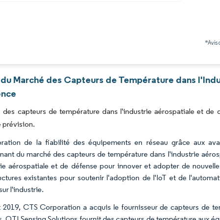
Image © Mordor Intelligence. La réutilisation nécessite une attribution sous CC BY 4.0
*Avis 
 du Marché des Capteurs de Température dans l'Indu
ence
 des capteurs de température dans l'industrie aérospatiale et de
 prévision.
oration de la fiabilité des équipements en réseau grâce aux a
nant du marché des capteurs de température dans l'industrie aérosp
trie aérospatiale et de défense pour innover et adopter de nouvell
ructures existantes pour soutenir l'adoption de l'IoT et de l'automat
ur l'industrie.
 2019, CTS Corporation a acquis le fournisseur de capteurs de te
s. QTI Sensing Solutions fournit des capteurs de température aux éq