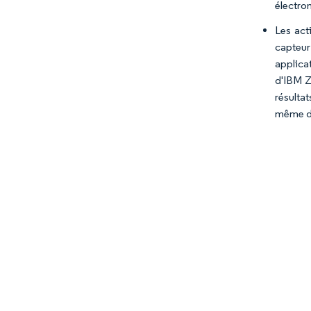
électrom
Les act
capteur
applica
d'IBM Z
résulta
même da