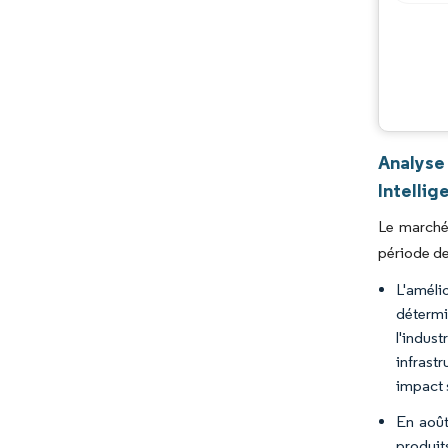
Analyse
Intellig
Le marché
période de
L'améli
détermi
l'indus
infrast
impact s
En août
produit