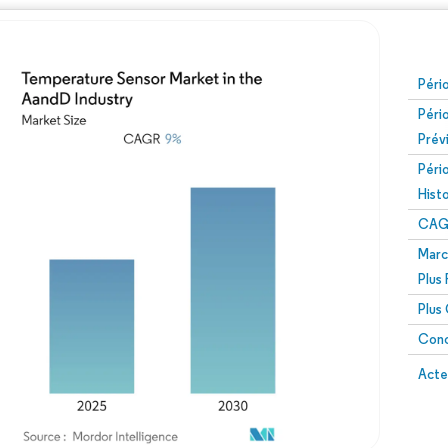
Péri
Péri
Prév
Péri
Hist
CAG
Marc
Plus
Plus
Conc
Acte