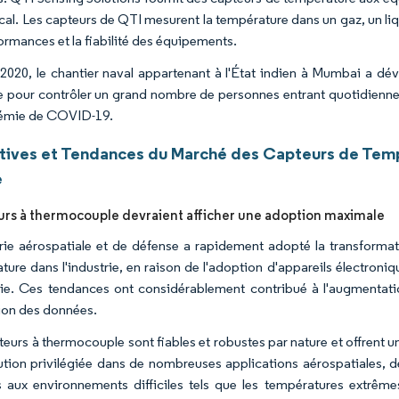
cal. Les capteurs de QTI mesurent la température dans un gaz, un liqu
formances et la fiabilité des équipements.
2020, le chantier naval appartenant à l'État indien à Mumbai a dév
e pour contrôler un grand nombre de personnes entrant quotidiennem
démie de COVID-19.
tives et Tendances du Marché des Capteurs de Tempé
e
urs à thermocouple devraient afficher une adoption maximale
trie aérospatiale et de défense a rapidement adopté la transforma
ture dans l'industrie, en raison de l'adoption d'appareils électro
trie. Ces tendances ont considérablement contribué à l'augmentat
ion des données.
teurs à thermocouple sont fiables et robustes par nature et offrent u
ution privilégiée dans de nombreuses applications aérospatiales, de
 aux environnements difficiles tels que les températures extrêmes,