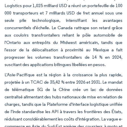
Logistics pour 1,025 milliard USD a réuni un portefeuille de 100
000 transporteurs et 7 milliards USD de fret annuel sous une
seule pile technologique, intensifiant les avantages
concurrentiels d'échelle. Le Canada rattrape son retard grâce
aux couloirs transfrontaliers reliant le pôle automobile de
l'Ontario aux entrepôts du Midwest américain, tandis que
l'essor de la délocalisation à proximité au Mexique a fait
progresser les volumes transfrontaliers de 14 % en 2024,
suscitant des applications bilingues libellées en pesos.
L'Asie-Pacifique est la région à la croissance la plus rapide,
projetée à un TCAC de 35,42 % entre 2026 et 2031. Le mandat
de télématique 5G de la Chine crée un lac de données
centralisé alimentant des hubs nationaux de mise en relation de
charges, tandis que la Plateforme d'interface logistique unifiée
de l'Inde standardise les API à travers les frontières des États,
réduisant considérablement les coûts d'intégration. La vague e-
commerce en Asie du Sud-Est agrège des coursiers à moto et