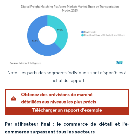
Note: Les parts des segments individuels sont disponibles à
Image © Mordor Intelligence. La réutilisation nécessite une attribution sous CC BY 4.
l'achat du rapport
Par utilisateur final : le commerce de détail et l'e-
commerce surpassent tous les secteurs