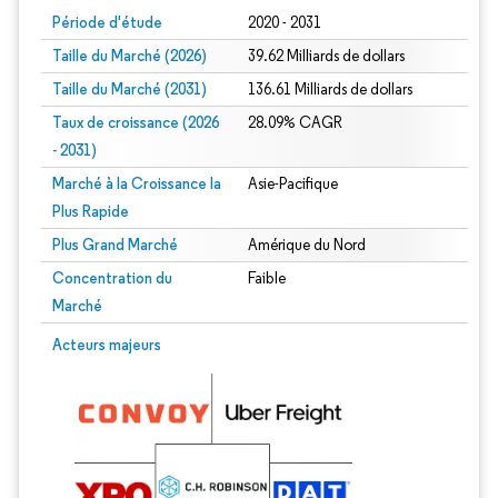
Période d'étude
2020 - 2031
Taille du Marché (2026)
39.62 Milliards de dollars
Taille du Marché (2031)
136.61 Milliards de dollars
Taux de croissance (2026
28.09% CAGR
- 2031)
Marché à la Croissance la
Asie-Pacifique
Plus Rapide
Plus Grand Marché
Amérique du Nord
Concentration du
Faible
Marché
Image © Mordor Intelligence. La réutilisation nécessite une attribution sous CC 
Acteurs majeurs