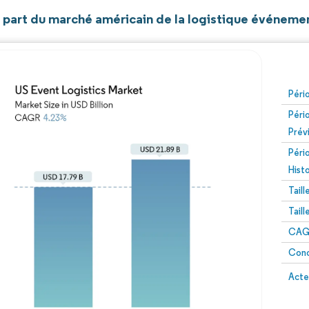
t part du marché américain de la logistique événemen
Péri
Péri
Prév
Péri
Hist
Tail
Tail
CAGR
Conc
Acte