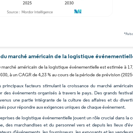
Image © Mordor Intelligence. La réutilisation nécessite une attribution sous CC BY 4.0
*Avis 
 du marché américain de la logistique événementiell
du marché américain de la logistique événementielle est estimée à 17,
2030, à un CAGR de 4,23 % au cours de la période de prévision (2025
s principaux facteurs stimulant la croissance du marché américain
ur des événements organisés à travers le pays. Des grands festiva
venus une partie intégrante de la culture des affaires et du dive
isés pour répondre aux exigences uniques de chaque événement.
reprises de logistique événementielle jouent un rôle crucial dans 
e, des marchandises et du personnel vers et depuis les lieux d'évé
ateurs d'événements, les fournisseurs, les exposants et les vendeurs