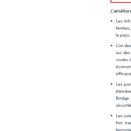
L'amélior
Les inf
ferrées,
le pays.
L'un des
sur des 
routes 
économi
efficace
Les pon
étendue
Bridge 
sécurité
Les voi
fret tr
ferrovi