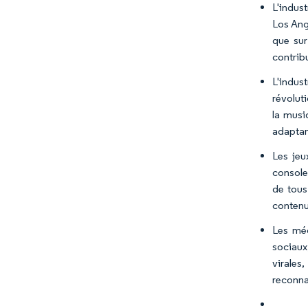
L'indus
Los Ang
que sur
contribu
L'indus
révolut
la musi
adaptan
Les jeu
console
de tous
contenu
Les mé
sociaux
virales
reconna