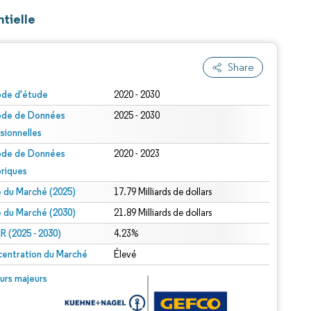
tielle
Share
ode d'étude
2020 - 2030
ode de Données
2025 - 2030
isionnelles
ode de Données
2020 - 2023
oriques
le du Marché (2025)
17.79 Milliards de dollars
le du Marché (2030)
21.89 Milliards de dollars
 (2025 - 2030)
4.23%
entration du Marché
Élevé
urs majeurs