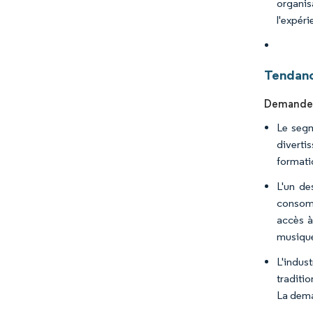
organis
l'expér
Tendanc
Demande c
Le segm
diverti
formatio
L'un de
consomm
accès à
musique
L'indus
traditi
La dema