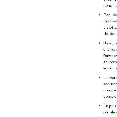
conditi
Ces de
L'utili
visibil
de rédui
Un autr
environ
l'envir
sources
leurs ob
Le marc
services
complex
complèt
En plus
planifi