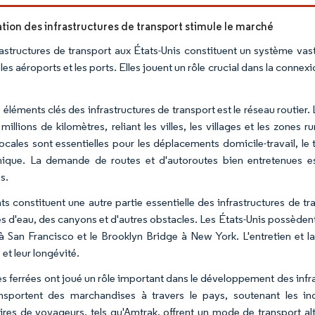
ation des infrastructures de transport stimule le marché
rastructures de transport aux États-Unis constituent un système vas
 les aéroports et les ports. Elles jouent un rôle crucial dans la conn
 éléments clés des infrastructures de transport est le réseau routier.
millions de kilomètres, reliant les villes, les villages et les zones 
locales sont essentielles pour les déplacements domicile-travail, le 
que. La demande de routes et d'autoroutes bien entretenues es
s.
ts constituent une autre partie essentielle des infrastructures de tr
s d'eau, des canyons et d'autres obstacles. Les États-Unis possè
à San Francisco et le Brooklyn Bridge à New York. L'entretien et l
 et leur longévité.
es ferrées ont joué un rôle important dans le développement des infra
ansportent des marchandises à travers le pays, soutenant les in
aires de voyageurs, tels qu'Amtrak, offrent un mode de transport a