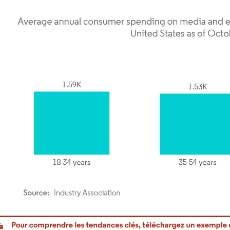
or Intelligence. La réutilisation nécessite une attribution sous CC BY 4.0.