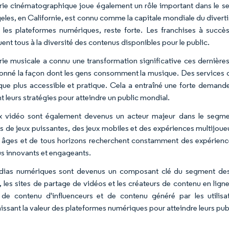
trie cinématographique joue également un rôle important dans le s
eles, en Californie, est connu comme la capitale mondiale du divert
 les plateformes numériques, reste forte. Les franchises à succès
ent tous à la diversité des contenus disponibles pour le public.
trie musicale a connu une transformation significative ces dernièr
ionné la façon dont les gens consomment la musique. Des services d
que plus accessible et pratique. Cela a entraîné une forte demande
t leurs stratégies pour atteindre un public mondial.
x vidéo sont également devenus un acteur majeur dans le segme
s de jeux puissantes, des jeux mobiles et des expériences multijoue
 âges et de tous horizons recherchent constamment des expérience
s innovants et engageants.
dias numériques sont devenus un composant clé du segment des 
, les sites de partage de vidéos et les créateurs de contenu en l
, de contenu d'influenceurs et de contenu généré par les utilis
issant la valeur des plateformes numériques pour atteindre leurs publ