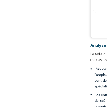
Analyse
La taille 
USD d'ici 
L'un de
l'ample
sont de
spécial
Les ent
de scèn
organis