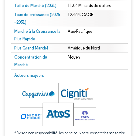
Taille du Marché (2031)
11.04 Milliards de dollars
Taux de croissance (2026
12.46% CAGR
- 2031)
Marché à la Croissance la
Asie-Pacifique
Plus Rapide
Plus Grand Marché
Amérique du Nord
Concentration du
Moyen
Marché
Image © Mordor Intelligence. La réutilisation nécessite une attribution sous CC 
Acteurs majeurs
*Avis de non-responsabilité : les principaux acteurs sont triés sans ordre