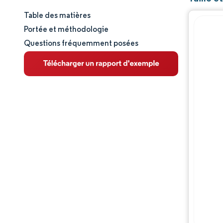
Table des matières
Taille et part de marché
Portée et méthodologie
Questions fréquemment posées
Analyse du marché
Tendances et perspectives
Analyse des segments
Analyse géographique
Paysage réglementaire
Analyse de la chaîne de valeur
Paysage concurrentiel
Acteurs majeurs