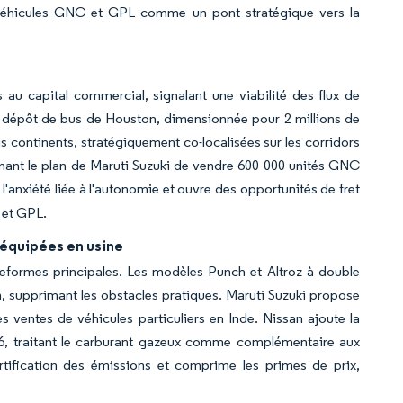
 véhicules GNC et GPL comme un pont stratégique vers la
au capital commercial, signalant une viabilité des flux de
r dépôt de bus de Houston, dimensionnée pour 2 millions de
s continents, stratégiquement co-localisées sur les corridors
outenant le plan de Maruti Suzuki de vendre 600 000 unités GNC
l'anxiété liée à l'autonomie et ouvre des opportunités de fret
 et GPL.
 équipées en usine
teformes principales. Les modèles Punch et Altroz à double
h, supprimant les obstacles pratiques. Maruti Suzuki propose
 ventes de véhicules particuliers en Inde. Nissan ajoute la
026, traitant le carburant gazeux comme complémentaire aux
certification des émissions et comprime les primes de prix,