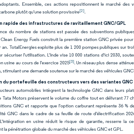
adoptants. Ensemble, ces actions repositionnent le marché des
[2]
 carbone plutôt qu'une solution provisoire
.
n rapide des infrastructures de ravitaillement GNC/GPL
ance du nombre de stations est passée des subventions publiques 
. Clean Energy Fuels construit la première station GNC privée pou
r an. TotalEnergies exploite plus de 1 200 pompes publiques sur troi
ur sécuriser l'utilisation. L'Inde vise 10 000 stations d'ici 2030, s
[3]
n usine au cours de l'exercice 2025
. Un réseau plus dense atténue 
n, stimulant une demande soutenue sur le marché des véhicules GNC
n du portefeuille des constructeurs vers des variantes GNC
ructeurs automobiles intègrent la technologie GNC dans leurs pla
e Tata Motors préservent le volume du coffre tout en délivrant 77 c
nitions GNC et rapporte que l'option carburant représente 36 % des
ité GNC dans le cadre de sa feuille de route d'électrification 2
L'intégration en usine réduit le risque de garantie, resserre la 
 la pénétration globale du marché des véhicules GNC et GPL.