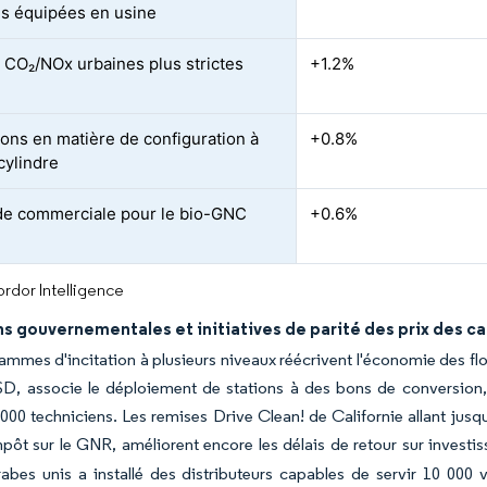
es équipées en usine
CO₂/NOx urbaines plus strictes
+1.2%
ions en matière de configuration à
+0.8%
cylindre
e commerciale pour le bio-GNC
+0.6%
rdor Intelligence
ns gouvernementales et initiatives de parité des prix des c
mmes d'incitation à plusieurs niveaux réécrivent l'économie des flot
USD, associe le déploiement de stations à des bons de conversion
000 techniciens. Les remises Drive Clean! de Californie allant jusq
mpôt sur le GNR, améliorent encore les délais de retour sur investi
abes unis a installé des distributeurs capables de servir 10 000 v