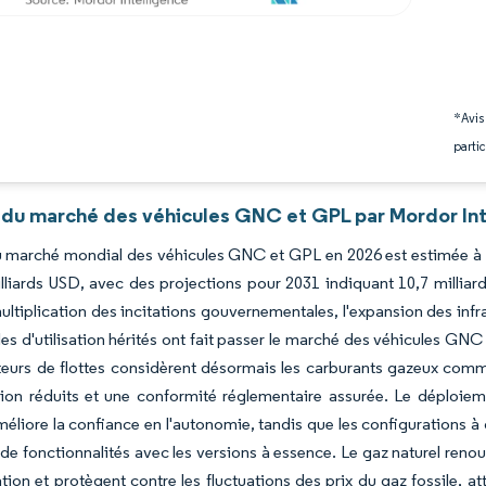
*Avis
partic
 du marché des véhicules GNC et GPL par Mordor Int
du marché mondial des véhicules GNC et GPL en 2026 est estimée à 7
lliards USD, avec des projections pour 2031 indiquant 10,7 millia
ultiplication des incitations gouvernementales, l'expansion des infra
les d'utilisation hérités ont fait passer le marché des véhicules GN
eurs de flottes considèrent désormais les carburants gazeux comme
tion réduits et une conformité réglementaire assurée. Le déploie
méliore la confiance en l'autonomie, tandis que les configurations 
 de fonctionnalités avec les versions à essence. Le gaz naturel ren
ion et protègent contre les fluctuations des prix du gaz fossile, att