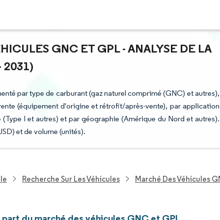
HICULES GNC ET GPL - ANALYSE DE LA
 2031)
enté par type de carburant (gaz naturel comprimé (GNC) et autres),
 vente (équipement d'origine et rétrofit/après-vente), par application
re (Type I et autres) et par géographie (Amérique du Nord et autres).
USD) et de volume (unités).
le
Recherche Sur Les Véhicules
Marché Des Véhicules 
et part du marché des véhicules GNC et GPL