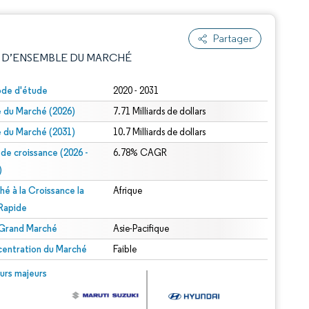
Partager
 D’ENSEMBLE DU MARCHÉ
ode d'étude
2020 - 2031
le du Marché (2026)
7.71 Milliards de dollars
le du Marché (2031)
10.7 Milliards de dollars
 de croissance (2026 -
6.78% CAGR
)
hé à la Croissance la
Afrique
e attribution sous CC BY 4.0.
 Rapide
 Grand Marché
Asie-Pacifique
entration du Marché
Faible
© Mordor Intelligence. La réutilisation nécessite une attribution sous CC BY 4.0.
urs majeurs