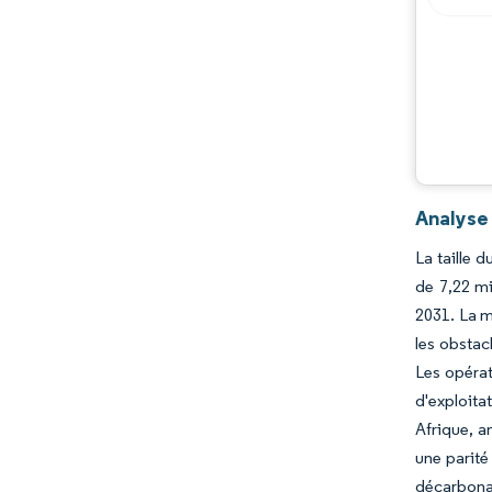
Opportunités et perspectives
Évolutions de l'industrie
Analyse
La taille 
de 7,22 mi
2031. La m
les obstac
Les opérat
d'exploita
Afrique, a
une parité
décarbonat