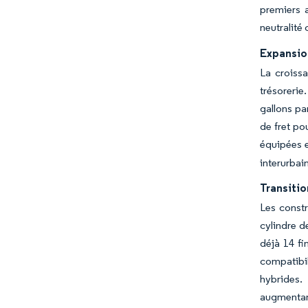
premiers 
neutralité
Expansio
La croiss
trésorerie
gallons pa
de fret po
équipées e
interurbai
Transitio
Les const
cylindre d
déjà 14 fi
compatibil
hybrides. 
augmentant