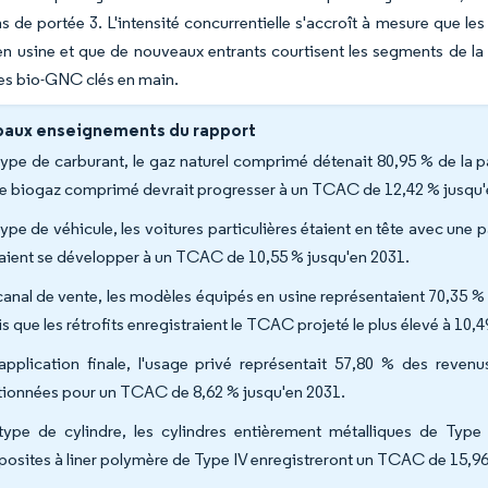
s de portée 3. L'intensité concurrentielle s'accroît à mesure que l
n usine et que de nouveaux entrants courtisent les segments de la
es bio-GNC clés en main.
paux enseignements du rapport
type de carburant, le gaz naturel comprimé détenait 80,95 % de la
le biogaz comprimé devrait progresser à un TCAC de 12,42 % jusqu'
type de véhicule, les voitures particulières étaient en tête avec une 
aient se développer à un TCAC de 10,55 % jusqu'en 2031.
canal de vente, les modèles équipés en usine représentaient 70,35 %
s que les rétrofits enregistraient le TCAC projeté le plus élevé à 10,
application finale, l'usage privé représentait 57,80 % des revenu
tionnées pour un TCAC de 8,62 % jusqu'en 2031.
type de cylindre, les cylindres entièrement métalliques de Typ
osites à liner polymère de Type IV enregistreront un TCAC de 15,96