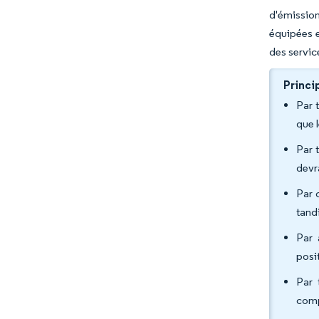
d'émission
équipées e
des servic
Princi
Par 
que 
Par 
devr
Par 
tandi
Par 
posi
Par 
comp