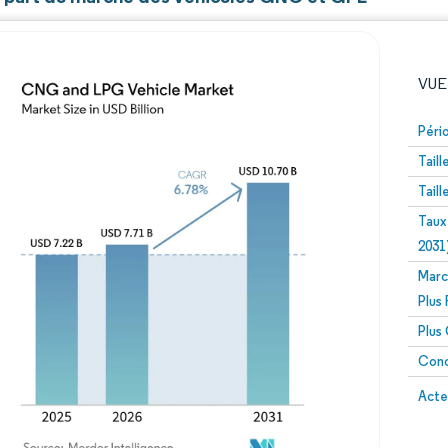
VUE
Péri
Tail
Tail
Taux
2031
Marc
Image © Mordor Intelligence. La réutilisation nécessite un
Plus
Plus
Conc
Image 
Acte