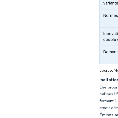
variant
Normes 
Innovat
double 
Demand
Source: Mo
Incitatio
Des progra
millions 
formant 4 
crédit d'i
Émirats ar