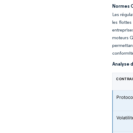
Normes C
Les régula
les flotte
entreprise
moteurs GN
permettan
conformité
Analyse d
CONTRA
Protocol
Volatil