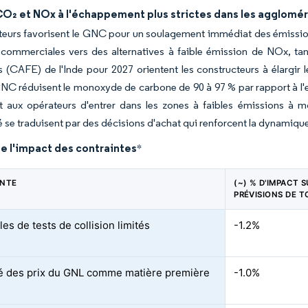
O₂ et NOx à l'échappement plus strictes dans les agglomér
teurs favorisent le GNC pour un soulagement immédiat des émissions.
s commerciales vers des alternatives à faible émission de NOx, ta
s (CAFE) de l'Inde pour 2027 orientent les constructeurs à élargir 
C réduisent le monoxyde de carbone de 90 à 97 % par rapport à l'es
t aux opérateurs d'entrer dans les zones à faibles émissions à m
 se traduisent par des décisions d'achat qui renforcent la dynamiq
e l'impact des contraintes
*
INTE
(~) % D'IMPACT S
PRÉVISIONS DE 
es de tests de collision limités
-1.2%
ité des prix du GNL comme matière première
-1.0%