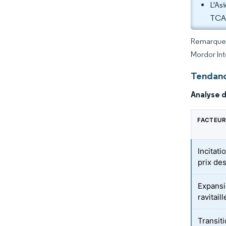
L'As
TCAC
Remarque :
Mordor Int
Tendanc
Analyse d
FACTEUR
Incitat
prix de
Expansi
ravitail
Transit