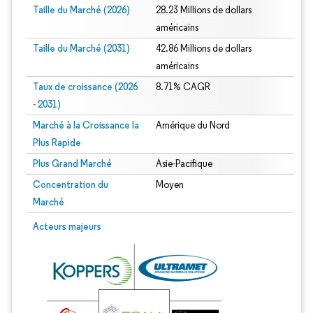
Taille du Marché (2026)
28.23 Millions de dollars
américains
Taille du Marché (2031)
42.86 Millions de dollars
américains
Taux de croissance (2026
8.71% CAGR
- 2031)
Marché à la Croissance la
Amérique du Nord
Plus Rapide
Plus Grand Marché
Asie-Pacifique
Concentration du
Moyen
Marché
Image © Mordor Intelligence. La réutilisation nécessite une attribution sous CC 
Acteurs majeurs