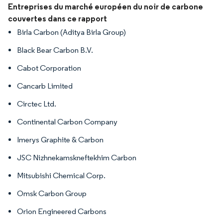
Image © Mordor Intelligence. La réutilisation nécessite une attribution sous CC BY 4.
Entreprises du marché européen du noir de carbone
couvertes dans ce rapport
Birla Carbon (Aditya Birla Group)
Black Bear Carbon B.V.
Cabot Corporation
Cancarb Limited
Circtec Ltd.
Continental Carbon Company
Imerys Graphite & Carbon
JSC Nizhnekamskneftekhim Carbon
Mitsubishi Chemical Corp.
Omsk Carbon Group
Orion Engineered Carbons