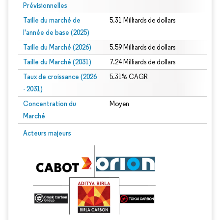
Prévisionnelles
Taille du marché de
5.31 Milliards de dollars
l'année de base (2025)
Taille du Marché (2026)
5.59 Milliards de dollars
Taille du Marché (2031)
7.24 Milliards de dollars
Taux de croissance (2026
5.31% CAGR
- 2031)
Concentration du
Moyen
Marché
Image © Mordor Intelligence. La réutilisation nécessite une attribution sous CC 
Acteurs majeurs