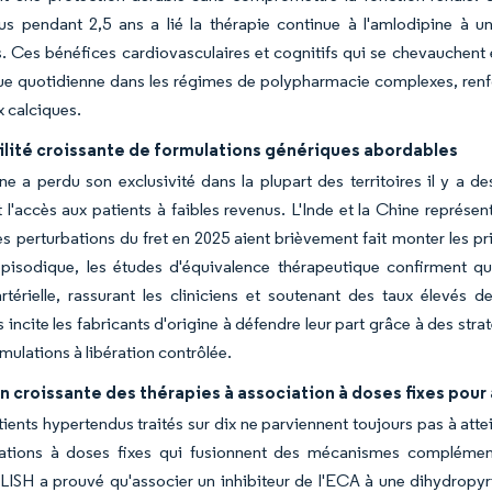
us pendant 2,5 ans a lié la thérapie continue à l'amlodipine à 
rs. Ces bénéfices cardiovasculaires et cognitifs qui se chevauchent 
ue quotidienne dans les régimes de polypharmacie complexes, renfo
 calciques.
ilité croissante de formulations génériques abordables
ne a perdu son exclusivité dans la plupart des territoires il y a d
t l'accès aux patients à faibles revenus. L'Inde et la Chine représ
es perturbations du fret en 2025 aient brièvement fait monter les pr
 épisodique, les études d'équivalence thérapeutique confirment qu
rtérielle, rassurant les cliniciens et soutenant des taux élevés 
 incite les fabricants d'origine à défendre leur part grâce à des stra
rmulations à libération contrôlée.
on croissante des thérapies à association à doses fixes pour
ients hypertendus traités sur dix ne parviennent toujours pas à attein
iations à doses fixes qui fusionnent des mécanismes complément
H a prouvé qu'associer un inhibiteur de l'ECA à une dihydropyri