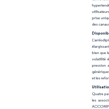
hypertend
utilisateu
prise uniq
des canaux
Disponib
L'amlodipi
élargissan
bien que l
volatilité
pression a
génériques
et les refo
Utilisati
Quatre pat
les assoc
ACCOMPLIS