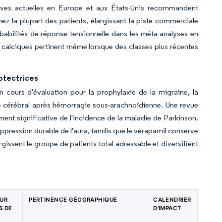
ectives actuelles en Europe et aux États-Unis recommandent
z la plupart des patients, élargissant la piste commerciale
robabilités de réponse tensionnelle dans les méta-analyses en
calciques pertinent même lorsque des classes plus récentes
otectrices
 cours d'évaluation pour la prophylaxie de la migraine, la
e cérébral après hémorragie sous-arachnoïdienne. Une revue
ement significative de l'incidence de la maladie de Parkinson.
 suppression durable de l'aura, tandis que le vérapamil conserve
gissent le groupe de patients total adressable et diversifient
SUR
PERTINENCE GÉOGRAPHIQUE
CALENDRIER
S DE
D'IMPACT