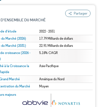
Partager
 D’ENSEMBLE DU MARCHÉ
ode d'étude
2022 - 2031
le du Marché (2026)
17.79 Milliards de dollars
le du Marché (2031)
22.91 Milliards de dollars
 de croissance (2026 -
5.18% CAGR
)
hé à la Croissance la
Asie-Pacifique
e attribution sous CC BY 4.0.
 Rapide
 Grand Marché
Amérique du Nord
entration du Marché
Moyen
© Mordor Intelligence. La réutilisation nécessite une attribution sous CC BY 4.0.
urs majeurs