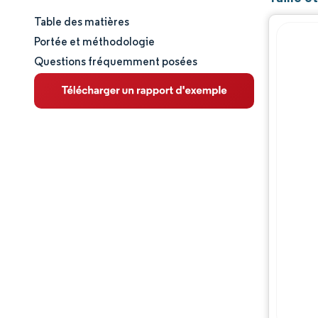
Table des matières
Taille et part de marché
Portée et méthodologie
Questions fréquemment posées
Analyse du marché
Tendances et perspectives
Analyse des segments
Analyse géographique
Paysage réglementaire
Analyse de la chaîne de valeur
Paysage concurrentiel
Acteurs majeurs