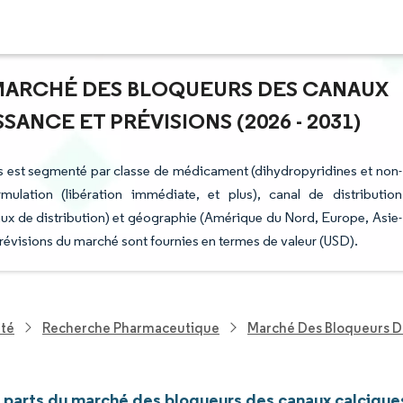
U MARCHÉ DES BLOQUEURS DES CANAUX
ANCE ET PRÉVISIONS (2026 - 2031)
s est segmenté par classe de médicament (dihydropyridines et non-
rmulation (libération immédiate, et plus), canal de distribution
aux de distribution) et géographie (Amérique du Nord, Europe, Asie-
révisions du marché sont fournies en termes de valeur (USD).
nté
Recherche Pharmaceutique
Marché Des Bloqueurs D
t parts du marché des bloqueurs des canaux calcique