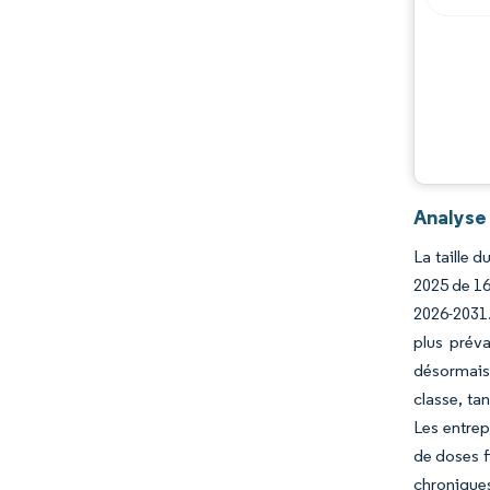
Opportunités et perspectives
Évolutions de l'industrie
Analyse
La taille 
2025 de 16
2026-2031.
plus préva
désormais 
classe, ta
Les entrep
de doses f
chroniques