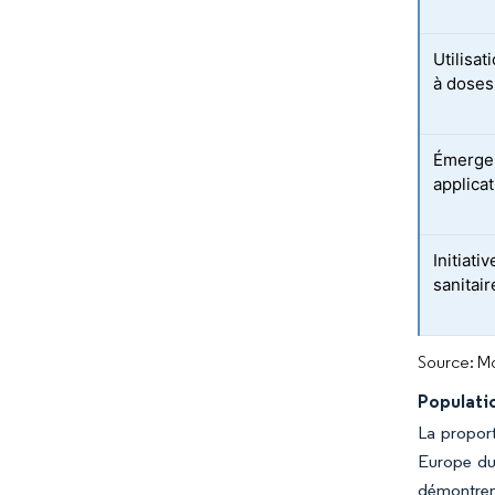
Utilisat
à doses
Émergen
applica
Initiat
sanitai
Source: Mo
Populatio
La proport
Europe du 
démontren