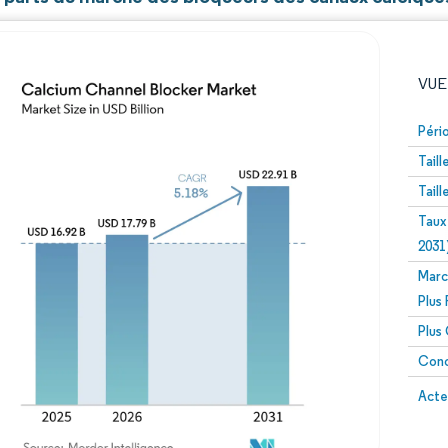
VUE
Péri
Tail
Tail
Taux
2031
Marc
Image © Mordor Intelligence. La réutilisation nécessite un
Plus
Plus
Conc
Image 
Acte