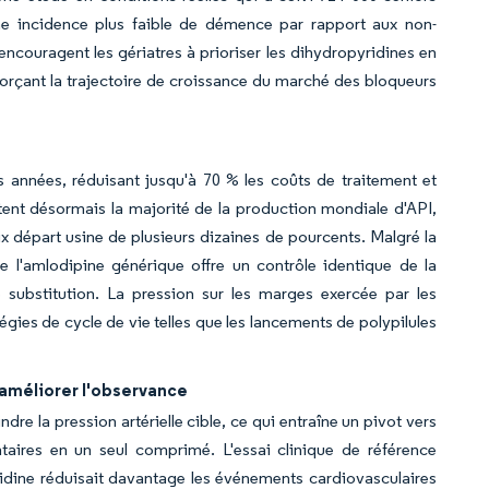
une incidence plus faible de démence par rapport aux non-
encouragent les gériatres à prioriser les dihydropyridines en
rçant la trajectoire de croissance du marché des bloqueurs
es années, réduisant jusqu'à 70 % les coûts de traitement et
entent désormais la majorité de la production mondiale d'API,
ix départ usine de plusieurs dizaines de pourcents. Malgré la
e l'amlodipine générique offre un contrôle identique de la
de substitution. La pression sur les marges exercée par les
tégies de cycle de vie telles que les lancements de polypilules
 améliorer l'observance
dre la pression artérielle cible, ce qui entraîne un pivot vers
aires en un seul comprimé. L'essai clinique de référence
dine réduisait davantage les événements cardiovasculaires