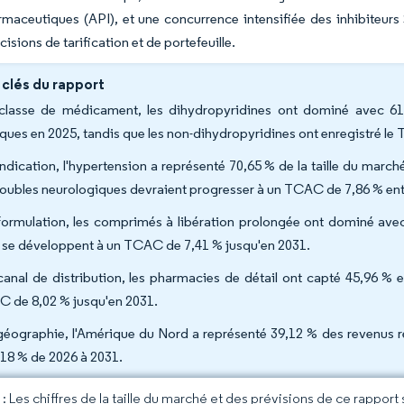
rmaceutiques (API), et une concurrence intensifiée des inhibiteurs
cisions de tarification et de portefeuille.
 clés du rapport
classe de médicament, les dihydropyridines ont dominé avec 6
iques en 2025, tandis que les non-dihydropyridines ont enregistré le 
indication, l'hypertension a représenté 70,65 % de la taille du mar
troubles neurologiques devraient progresser à un TCAC de 7,86 % ent
formulation, les comprimés à libération prolongée ont dominé avec
s se développent à un TCAC de 7,41 % jusqu'en 2031.
canal de distribution, les pharmacies de détail ont capté 45,96 % e
 de 8,02 % jusqu'en 2031.
géographie, l'Amérique du Nord a représenté 39,12 % des revenus r
,18 % de 2026 à 2031.
 Les chiffres de la taille du marché et des prévisions de ce rapport