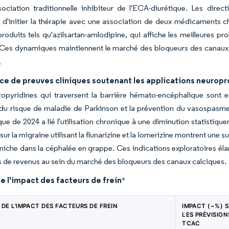
sociation traditionnelle inhibiteur de l'ECA-diurétique. Les dir
d'initier la thérapie avec une association de deux médicaments che
roduits tels qu'azilsartan-amlodipine, qui affiche les meilleures p
 Ces dynamiques maintiennent le marché des bloqueurs des canaux 
.
e de preuves cliniques soutenant les applications neuropr
opyridines qui traversent la barrière hémato-encéphalique sont en
 du risque de maladie de Parkinson et la prévention du vasospasm
ue de 2024 a lié l'utilisation chronique à une diminution statistiqu
sur la migraine utilisant la flunarizine et la lomerizine montrent une
 niche dans la céphalée en grappe. Ces indications exploratoires élar
s de revenus au sein du marché des bloqueurs des canaux calciques.
e l'impact des facteurs de frein
*
DE L'IMPACT DES FACTEURS DE FREIN
IMPACT (~%) 
LES PRÉVISION
TCAC