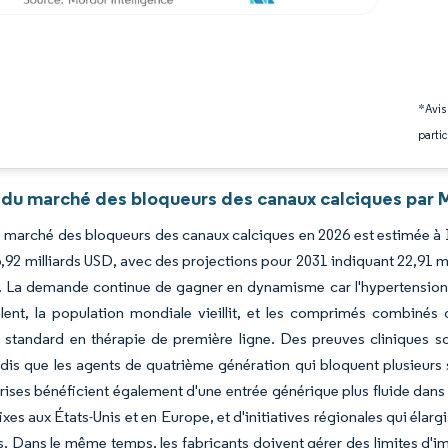
*Avis
partic
 du marché des bloqueurs des canaux calciques par M
du marché des bloqueurs des canaux calciques en 2026 est estimée à 1
,92 milliards USD, avec des projections pour 2031 indiquant 22,91 m
 La demande continue de gagner en dynamisme car l'hypertension d
lent, la population mondiale vieillit, et les comprimés combinés 
standard en thérapie de première ligne. Des preuves cliniques soli
ndis que les agents de quatrième génération qui bloquent plusieurs
rises bénéficient également d'une entrée générique plus fluide dans
ixes aux États-Unis et en Europe, et d'initiatives régionales qui é
. Dans le même temps, les fabricants doivent gérer des limites d'im