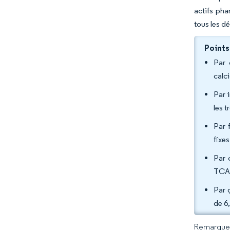
actifs pha
tous les dé
Points
Par 
calc
Par 
les 
Par 
fixe
Par 
TCAC
Par 
de 6
Remarque :