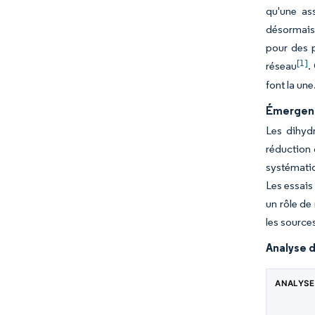
qu'une as
désormais 
pour des p
[1]
réseau
.
font la une
Émergenc
Les dihydr
réduction
systématiq
Les essais 
un rôle de
les source
Analyse d
ANALYSE 