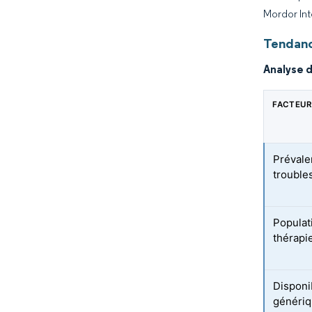
Mordor Int
Tendanc
Analyse 
FACTEUR
Prévale
trouble
Populat
thérapi
Disponi
génériq