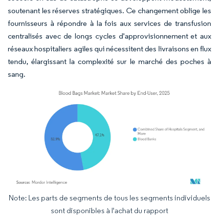
soutenant les réserves stratégiques. Ce changement oblige les
fournisseurs à répondre à la fois aux services de transfusion
centralisés avec de longs cycles d'approvisionnement et aux
réseaux hospitaliers agiles qui nécessitent des livraisons en flux
tendu, élargissant la complexité sur le marché des poches à
sang.
Note: Les parts de segments de tous les segments individuels
Image © Mordor Intelligence. La réutilisation nécessite une attribution sous CC BY 4.
sont disponibles à l'achat du rapport