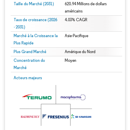
Taille du Marché (2031)
620.94 Millions de dollars
américains
Taux de croissance (2026
4.03% CAGR
- 2031)
Marché à la Croissance la
Asie-Pacifique
Plus Rapide
Plus Grand Marché
Amérique du Nord
Concentration du
Moyen
Marché
Image © Mordor Intelligence. La réutilisation nécessite une attribution sous CC 
Acteurs majeurs