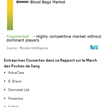
Image © Mordor Intelligence. La réutilisation nécessite une attribution sous CC BY 4.
Entreprises Couvertes dans ce Rapport sur le March
des Poches de Sang
AdvaCare
B. Braun
Demotek Ltd.
Fresenius
Grifols