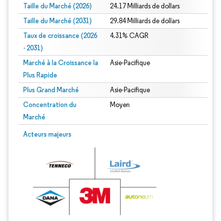
Taille du Marché (2026)
24.17 Milliards de dollars
Taille du Marché (2031)
29.84 Milliards de dollars
Taux de croissance (2026
4.31% CAGR
- 2031)
Marché à la Croissance la
Asie-Pacifique
Plus Rapide
Plus Grand Marché
Asie-Pacifique
Concentration du
Moyen
Marché
Image © Mordor Intelligence. La réutilisation nécessite une attribution sous CC 
Acteurs majeurs