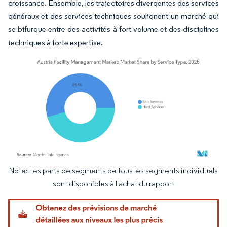
croissance. Ensemble, les trajectoires divergentes des services
généraux et des services techniques soulignent un marché qui
se bifurque entre des activités à fort volume et des disciplines
techniques à forte expertise.
Note: Les parts de segments de tous les segments individuels
Image © Mordor Intelligence. La réutilisation nécessite une attribution sous CC BY 4.
sont disponibles à l'achat du rapport