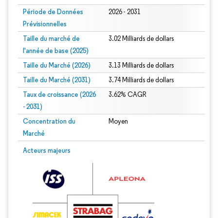
Période de Données
2026 - 2031
Prévisionnelles
Taille du marché de
3.02 Milliards de dollars
l'année de base (2025)
Taille du Marché (2026)
3.13 Milliards de dollars
Taille du Marché (2031)
3.74 Milliards de dollars
Taux de croissance (2026
3.62% CAGR
- 2031)
Concentration du
Moyen
Marché
Image © Mordor Intelligence. La réutilisation nécessite une attribution sous CC 
Acteurs majeurs