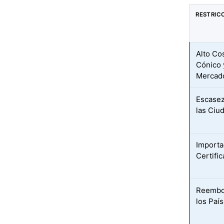
RESTRIC
Alto Co
Cónico 
Mercad
Escasez
las Ciu
Importa
Certifi
Reembol
los Paí