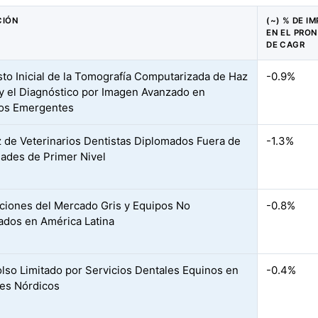
CIÓN
(~) % DE I
EN EL PRO
DE CAGR
sto Inicial de la Tomografía Computarizada de Haz
-0.9%
y el Diagnóstico por Imagen Avanzado en
os Emergentes
 de Veterinarios Dentistas Diplomados Fuera de
-1.3%
dades de Primer Nivel
ciones del Mercado Gris y Equipos No
-0.8%
cados en América Latina
so Limitado por Servicios Dentales Equinos en
-0.4%
ses Nórdicos