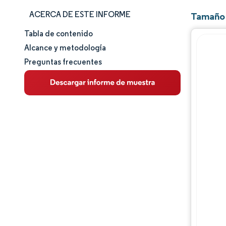
ACERCA DE ESTE INFORME
Tamaño 
Tabla de contenido
Tamaño y cuota de mercado
Alcance y metodología
Preguntas frecuentes
Análisis de mercado
Tendencias e ideas
Análisis de segmentos
Análisis geográfico
Panorama regulatorio
Análisis de la cadena de valor
Panorama competitivo