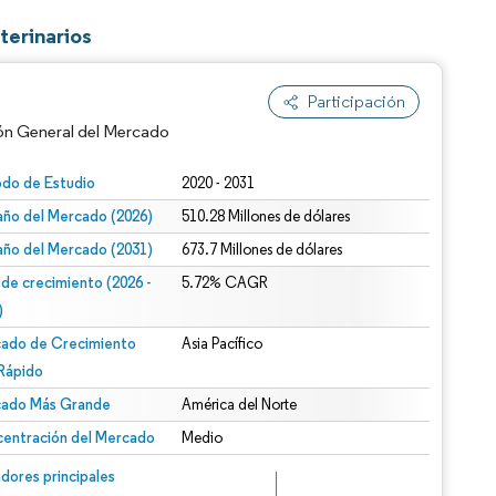
terinarios
Participación
ón General del Mercado
odo de Estudio
2020 - 2031
ño del Mercado (2026)
510.28 Millones de dólares
ño del Mercado (2031)
673.7 Millones de dólares
 de crecimiento (2026 -
5.72% CAGR
)
ado de Crecimiento
Asia Pacífico
n según CC BY 4.0.
Rápido
ado Más Grande
América del Norte
entración del Mercado
Medio
n © Mordor Intelligence. El uso requiere atribución según CC BY 4.0.
dores principales