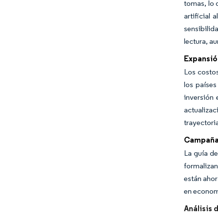
tomas, lo 
artificial
sensibilid
lectura, a
Expansió
Los costos
los países
inversión 
actualiza
trayectori
Campañas
La guía d
formalizan
están ahor
en econom
Análisis 