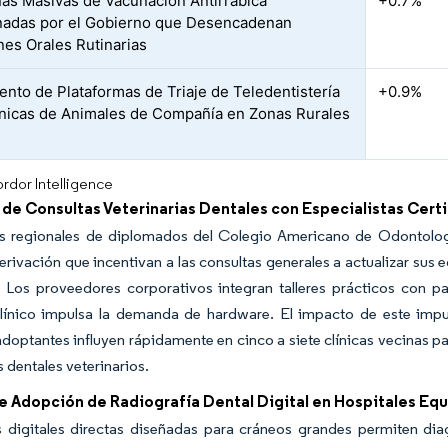
s Masivas de Vacunación Antirrábica
+0.7%
nadas por el Gobierno que Desencadenan
nes Orales Rutinarias
ento de Plataformas de Triaje de Teledentistería
+0.9%
ínicas de Animales de Compañía en Zonas Rurales
rdor Intelligence
de Consultas Veterinarias Dentales con Especialistas Cert
s regionales de diplomados del Colegio Americano de Odontología
derivación que incentivan a las consultas generales a actualizar su
. Los proveedores corporativos integran talleres prácticos con p
línico impulsa la demanda de hardware. El impacto de este impul
doptantes influyen rápidamente en cinco a siete clínicas vecinas 
 dentales veterinarios.
e Adopción de Radiografía Dental Digital en Hospitales Eq
s digitales directas diseñadas para cráneos grandes permiten dia