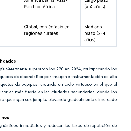
América Latina, Asia-
Largo plazo
Pacífico, África
(≥ 4 años)
Global, con énfasis en
Mediano
regiones rurales
plazo (2-4
años)
ificados
 Veterinaria superaron los 220 en 2024, multiplicando los
s equipos de diagnóstico por imagen e instrumentación de alta
aquetes de equipos, creando un ciclo virtuoso en el que el
sor es más fuerte en las ciudades secundarias, donde los
para que sigan su ejemplo, elevando gradualmente el mercado
uinos
gnósticos inmediatos y reducen las tasas de repetición de