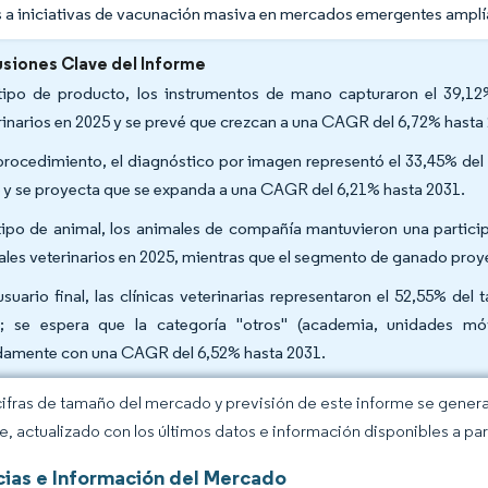
 a iniciativas de vacunación masiva en mercados emergentes amplí
siones Clave del Informe
tipo de producto, los instrumentos de mano capturaron el 39,12
rinarios en 2025 y se prevé que crezcan a una CAGR del 6,72% hasta
procedimiento, el diagnóstico por imagen representó el 33,45% del
 y se proyecta que se expanda a una CAGR del 6,21% hasta 2031.
tipo de animal, los animales de compañía mantuvieron una partici
ales veterinarios en 2025, mientras que el segmento de ganado proy
usuario final, las clínicas veterinarias representaron el 52,55% d
; se espera que la categoría "otros" (academia, unidades móv
damente con una CAGR del 6,52% hasta 2031.
cifras de tamaño del mercado y previsión de este informe se gener
ce, actualizado con los últimos datos e información disponibles a par
ias e Información del Mercado