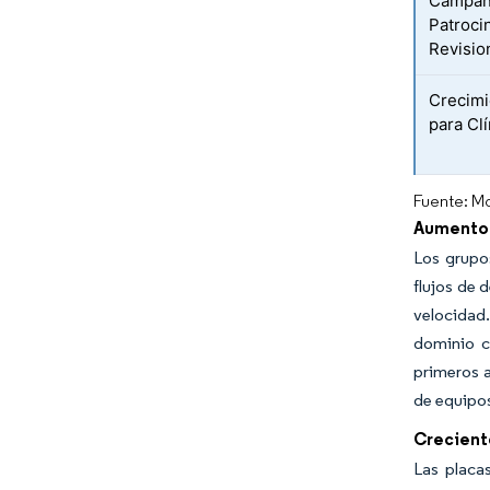
Campaña
Patroci
Revisio
Crecimi
para Cl
Fuente: Mo
Aumento 
Los grupo
flujos de 
velocidad
dominio c
primeros a
de equipos
Crecient
Las placa