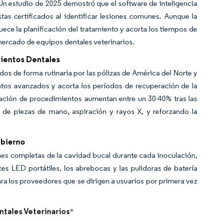
. Un estudio de 2025 demostró que el software de inteligencia
stas certificados al identificar lesiones comunes. Aunque la
uece la planificación del tratamiento y acorta los tiempos de
 mercado de equipos dentales veterinarios.
mientos Dentales
s de forma rutinaria por las pólizas de América del Norte y
entos avanzados y acorta los períodos de recuperación de la
obación de procedimientos aumentan entre un 30-40% tras las
s de piezas de mano, aspiración y rayos X, y reforzando la
obierno
es completas de la cavidad bucal durante cada inoculación,
es LED portátiles, los abrebocas y las pulidoras de batería
a los proveedores que se dirigen a usuarios por primera vez
ntales Veterinarios
*