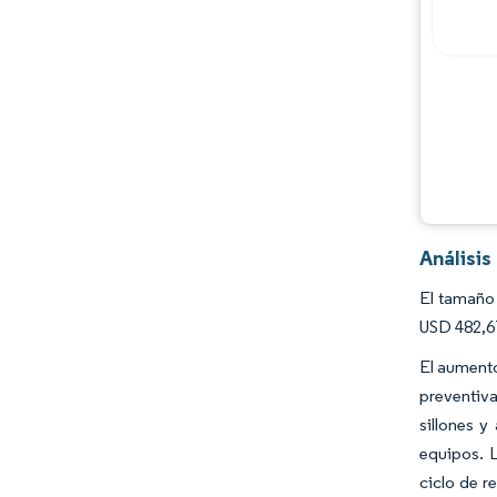
Jugadores principales
Oportunidades y perspectivas
Desarrollos de la industria
Análisi
El tamaño 
USD 482,67
El aumento
preventiv
sillones y
equipos. 
ciclo de r