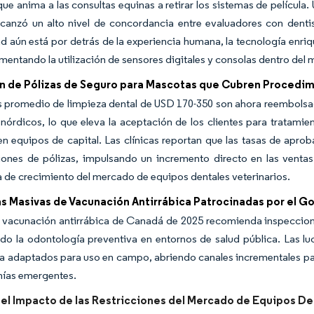
que anima a las consultas equinas a retirar los sistemas de película
 alcanzó un alto nivel de concordancia entre evaluadores con denti
ad aún está por detrás de la experiencia humana, la tecnología enriq
umentando la utilización de sensores digitales y consolas dentro del
n de Pólizas de Seguro para Mascotas que Cubren Procedi
 promedio de limpieza dental de USD 170-350 son ahora reembolsado
 nórdicos, lo que eleva la aceptación de los clientes para tratami
en equipos de capital. Las clínicas reportan que las tasas de apr
ciones de pólizas, impulsando un incremento directo en las venta
a de crecimiento del mercado de equipos dentales veterinarios.
 Masivas de Vacunación Antirrábica Patrocinadas por el G
e vacunación antirrábica de Canadá de 2025 recomienda inspeccion
do la odontología preventiva en entornos de salud pública. Las luc
a adaptados para uso en campo, abriendo canales incrementales par
ías emergentes.
del Impacto de las Restricciones del Mercado de Equipos De