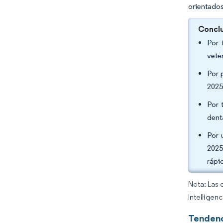
orientados
Conclu
Por 
vete
Por 
2025
Por 
dent
Por 
2025
rápi
Nota: Las 
Intelligen
Tendenc