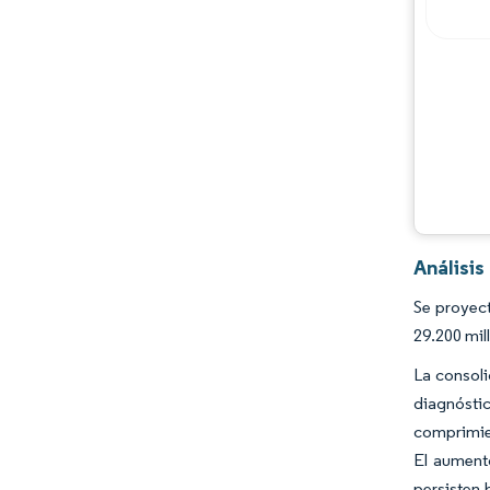
Jugadores principales
Oportunidades y perspectivas
Desarrollos de la industria
Análisis
Se proyec
29.200 mil
La consoli
diagnóstic
comprimie
El aument
persisten 