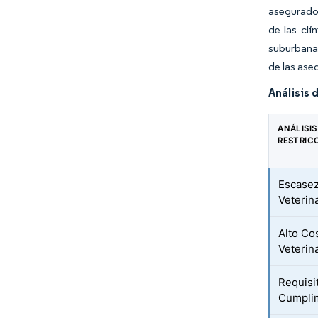
asegurado
de las cl
suburbanas
de las ase
Análisis 
ANÁLISIS
RESTRIC
Escasez
Veterin
Alto Co
Veterin
Requisi
Cumplim