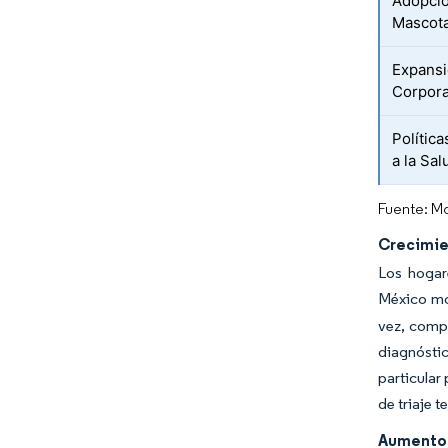
Adopció
Mascot
Expansi
Corpora
Polític
a la Sa
Fuente: Mo
Crecimie
Los hogar
México mo
vez, compr
diagnóstic
particular
de triaje 
Aumento 