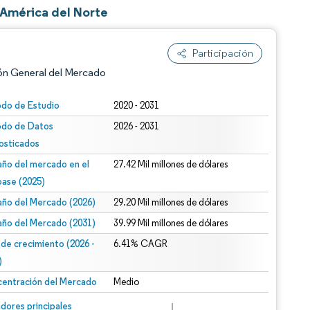
 América del Norte
Participación
ón General del Mercado
odo de Estudio
2020 - 2031
odo de Datos
2026 - 2031
osticados
ño del mercado en el
27.42 Mil millones de dólares
base (2025)
ño del Mercado (2026)
29.20 Mil millones de dólares
n según CC BY 4.0.
ño del Mercado (2031)
39.99 Mil millones de dólares
 de crecimiento (2026 -
6.41% CAGR
)
entración del Mercado
Medio
n © Mordor Intelligence. El uso requiere atribución según CC BY 4.0.
dores principales