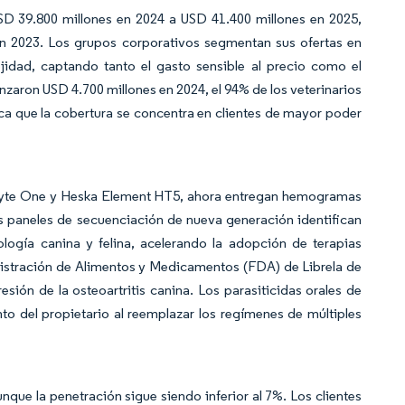
SD 39.800 millones en 2024 a USD 41.400 millones en 2025,
en 2023. Los grupos corporativos segmentan sus ofertas en
jidad, captando tanto el gasto sensible al precio como el
zaron USD 4.700 millones en 2024, el 94% de los veterinarios
ca que la cobertura se concentra en clientes de mayor poder
Cyte One y Heska Element HT5, ahora entregan hemogramas
os paneles de secuenciación de nueva generación identifican
ogía canina y felina, acelerando la adopción de terapias
inistración de Alimentos y Medicamentos (FDA) de Librela de
ión de la osteoartritis canina. Los parasiticidas orales de
o del propietario al reemplazar los regímenes de múltiples
que la penetración sigue siendo inferior al 7%. Los clientes