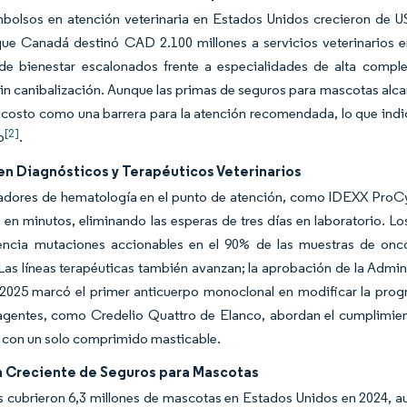
bolsos en atención veterinaria en Estados Unidos crecieron de U
que Canadá destinó CAD 2.100 millones a servicios veterinarios 
de bienestar escalonados frente a especialidades de alta comple
n canibalización. Aunque las primas de seguros para mascotas alcan
l costo como una barrera para la atención recomendada, lo que indi
[2]
o
.
en Diagnósticos y Terapéuticos Veterinarios
zadores de hematología en el punto de atención, como IDEXX Pro
en minutos, eliminando las esperas de tres días en laboratorio. L
encia mutaciones accionables en el 90% de las muestras de oncol
 Las líneas terapéuticas también avanzan; la aprobación de la Adm
2025 marcó el primer anticuerpo monoclonal en modificar la progres
agentes, como Credelio Quattro de Elanco, abordan el cumplimient
 con un solo comprimido masticable.
 Creciente de Seguros para Mascotas
s cubrieron 6,3 millones de mascotas en Estados Unidos en 2024, aun