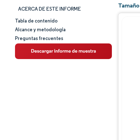
Tamaño 
ACERCA DE ESTE INFORME
Tabla de contenido
Tamaño y cuota de mercado
Alcance y metodología
Preguntas frecuentes
Análisis de mercado
Tendencias e ideas
Análisis de segmentos
Análisis geográfico
Panorama regulatorio
Análisis de la cadena de valor
Panorama competitivo