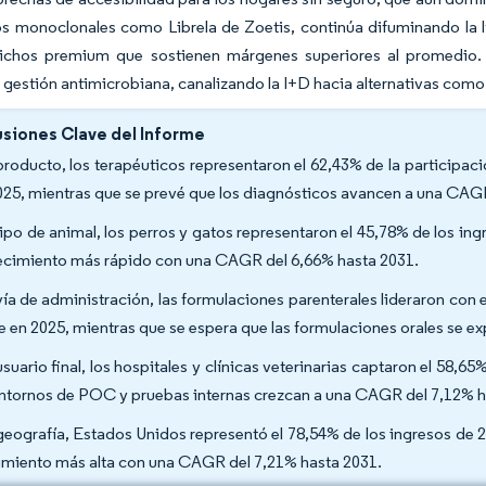
s monoclonales como Librela de Zoetis, continúa difuminando la lí
ichos premium que sostienen márgenes superiores al promedio. 
gestión antimicrobiana, canalizando la I+D hacia alternativas como
siones Clave del Informe
producto, los terapéuticos representaron el 62,43% de la participac
025, mientras que se prevé que los diagnósticos avancen a una CAG
tipo de animal, los perros y gatos representaron el 45,78% de los ing
recimiento más rápido con una CAGR del 6,66% hasta 2031.
vía de administración, las formulaciones parenterales lideraron con
e en 2025, mientras que se espera que las formulaciones orales se 
usuario final, los hospitales y clínicas veterinarias captaron el 58,6
entornos de POC y pruebas internas crezcan a una CAGR del 7,12% h
geografía, Estados Unidos representó el 78,54% de los ingresos de 2
imiento más alta con una CAGR del 7,21% hasta 2031.