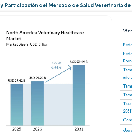
y Participación del Mercado de Salud Veterinaria de
Visi
Perí
Perí
Pron
Tama
año 
Tama
Imagen © Mordor Intelligence. El uso requiere atribució
Tama
Tasa
2031
Conc
Image
Juga