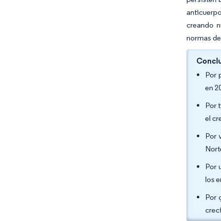
anticuerpo
creando n
normas de 
Conclu
Por 
en 2
Por 
el c
Por 
Nort
Por 
los 
Por 
crec