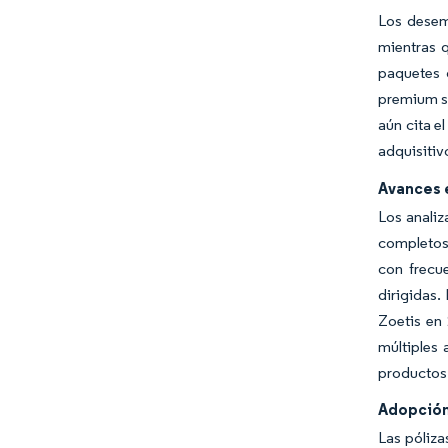
Los desem
mientras 
paquetes 
premium si
aún cita e
adquisitiv
Avances 
Los anali
completos 
con frecu
dirigidas.
Zoetis en 
múltiples 
productos
Adopción
Las póliza