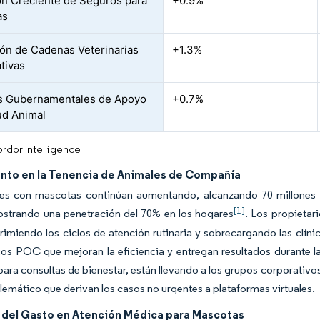
n Creciente de Seguros para
+0.9%
as
ón de Cadenas Veterinarias
+1.3%
tivas
as Gubernamentales de Apoyo
+0.7%
lud Animal
rdor Intelligence
nto en la Tenencia de Animales de Compañía
es con mascotas continúan aumentando, alcanzando 70 millones 
[1]
strando una penetración del 70% en los hogares
. Los propieta
imiendo los ciclos de atención rutinaria y sobrecargando las clíni
os POC que mejoran la eficiencia y entregan resultados durante la
 para consultas de bienestar, están llevando a los grupos corporativo
telemático que derivan los casos no urgentes a plataformas virtuales.
del Gasto en Atención Médica para Mascotas