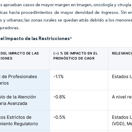
s aprueban casos de mayor margen en imagen, oncología y cirugía 
ínicas hacia procedimientos de mayor densidad de ingresos. Sin 
 y urbanas; las zonas rurales se quedan atrás debido a los menores
guradoras.
del Impacto de las Restricciones
*
 DEL IMPACTO DE LAS
(~) % DE IMPACTO EN EL
RELEVANC
CIONES
PRONÓSTICO DE CAGR
 de Profesionales
-1.1%
Estados 
arios
sto de la Atención
-0.8%
A nivel r
aria Avanzada
tos Estrictos de
-0.5%
Estados 
iento Regulatorio
(VDD), M