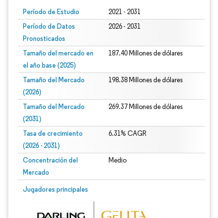
Período de Estudio
2021 - 2031
Período de Datos
2026 - 2031
Pronosticados
Tamaño del mercado en
187.40 Millones de dólares
el año base (2025)
Tamaño del Mercado
198.38 Millones de dólares
(2026)
Tamaño del Mercado
269.37 Millones de dólares
(2031)
Tasa de crecimiento
6.31% CAGR
(2026 - 2031)
Concentración del
Medio
Mercado
Imagen © Mordor Intelligence. El uso requiere atribución según CC BY 4.0.
Jugadores principales