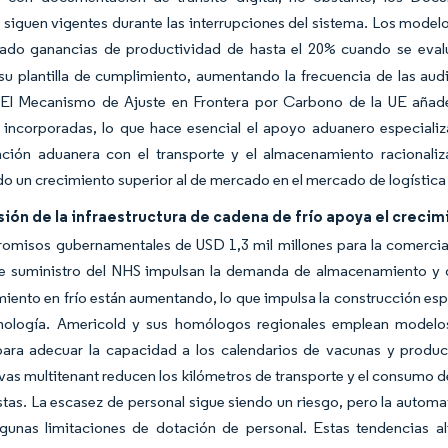
a siguen vigentes durante las interrupciones del sistema. Los mod
ado ganancias de productividad de hasta el 20% cuando se eva
u plantilla de cumplimiento, aumentando la frecuencia de las audi
. El Mecanismo de Ajuste en Frontera por Carbono de la UE añade
 incorporadas, lo que hace esencial el apoyo aduanero especializ
ación aduanera con el transporte y el almacenamiento racionaliza
o un crecimiento superior al de mercado en el mercado de logística 
ión de la infraestructura de cadena de frío apoya el creci
misos gubernamentales de USD 1,3 mil millones para la comercializ
e suministro del NHS impulsan la demanda de almacenamiento y d
ento en frío están aumentando, lo que impulsa la construcción espe
nología. Americold y sus homólogos regionales emplean model
para adecuar la capacidad a los calendarios de vacunas y product
vas multitenant reducen los kilómetros de transporte y el consumo d
stas. La escasez de personal sigue siendo un riesgo, pero la automa
lgunas limitaciones de dotación de personal. Estas tendencias a