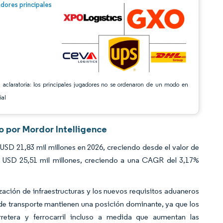
n © Mordor Intelligence. El uso requiere atribución según CC BY 4.0.
dores principales
 aclaratoria: los principales jugadores no se ordenaron de un modo en
ial
o por Mordor Intelligence
USD 21,83 mil millones en 2026, creciendo desde el valor de
 USD 25,51 mil millones, creciendo a una CAGR del 3,17%
ción de infraestructuras y los nuevos requisitos aduaneros
s de transporte mantienen una posición dominante, ya que los
retera y ferrocarril incluso a medida que aumentan las