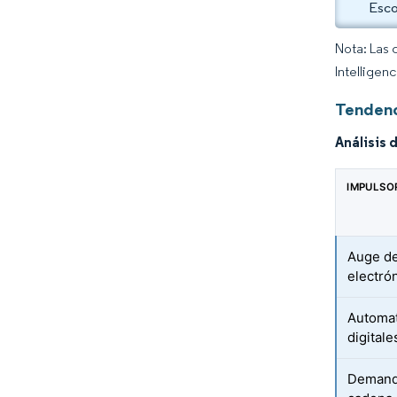
Esco
Nota: Las 
Intelligen
Tendenc
Análisis 
IMPULSO
Auge de
electró
Automat
digitale
Demanda