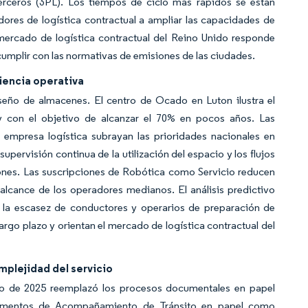
 terceros (3PL). Los tiempos de ciclo más rápidos se están
dores de logística contractual a ampliar las capacidades de
mercado de logística contractual del Reino Unido responde
 cumplir con las normativas de emisiones de las ciudades.
iencia operativa
iseño de almacenes. El centro de Ocado en Luton ilustra el
y con el objetivo de alcanzar el 70% en pocos años. Las
mpresa logística subrayan las prioridades nacionales en
pervisión continua de la utilización del espacio y los flujos
ones. Las suscripciones de Robótica como Servicio reducen
alcance de los operadores medianos. El análisis predictivo
e la escasez de conductores y operarios de preparación de
largo plazo y orientan el mercado de logística contractual del
mplejidad del servicio
ro de 2025 reemplazó los procesos documentales en papel
ocumentos de Acompañamiento de Tránsito en papel como