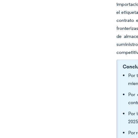
importacio
el etiquet
contrato 
fronteriza
de almace
suministr
competitiv
Conclu
Por 
mien
Por 
cont
Por 
2025
Por 