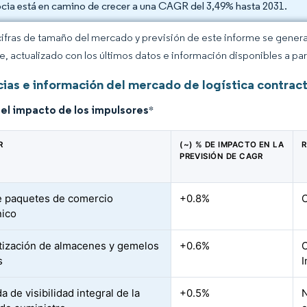
cia está en camino de crecer a una CAGR del 3,49% hasta 2031.
cifras de tamaño del mercado y previsión de este informe se gener
ce, actualizado con los últimos datos e información disponibles a par
ias e información del mercado de logística contract
del impacto de los impulsores
*
R
(~) % DE IMPACTO EN LA
R
PREVISIÓN DE CAGR
 paquetes de comercio
+0.8%
C
nico
ización de almacenes y gemelos
+0.6%
C
s
I
 de visibilidad integral de la
+0.5%
N