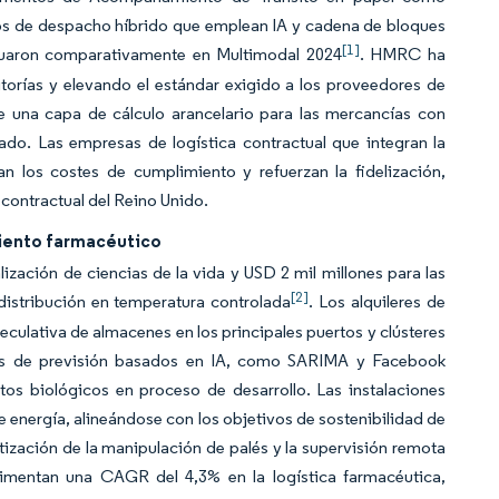
elos de despacho híbrido que emplean IA y cadena de bloques
[1]
luaron comparativamente en Multimodal 2024
. HMRC ha
torías y elevando el estándar exigido a los proveedores de
 una capa de cálculo arancelario para las mercancías con
ado. Las empresas de logística contractual que integran la
n los costes de cumplimiento y refuerzan la fidelización,
contractual del Reino Unido.
miento farmacéutico
ación de ciencias de la vida y USD 2 mil millones para las
[2]
istribución en temperatura controlada
. Los alquileres de
culativa de almacenes en los principales puertos y clústeres
os de previsión basados en IA, como SARIMA y Facebook
os biológicos en proceso de desarrollo. Las instalaciones
e energía, alineándose con los objetivos de sostenibilidad de
tización de la manipulación de palés y la supervisión remota
limentan una CAGR del 4,3% en la logística farmacéutica,