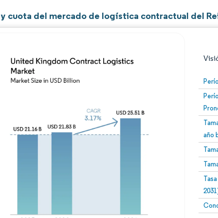
y cuota del mercado de logística contractual del Re
Visi
Perí
Perí
Pron
Tama
año 
Tama
Imagen © Mordor Intelligence. El uso requiere atribució
Tama
Tasa
2031
Conc