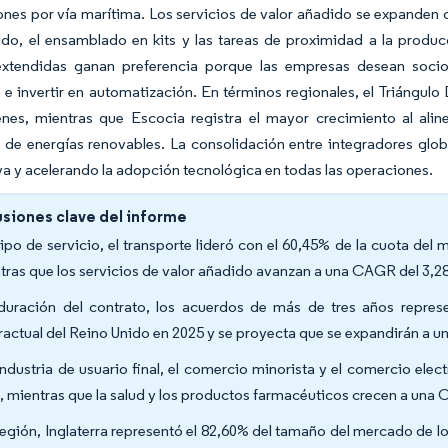
nes por vía marítima. Los servicios de valor añadido se expanden 
ado, el ensamblado en kits y las tareas de proximidad a la produ
extendidas ganan preferencia porque las empresas desean socio
s e invertir en automatización. En términos regionales, el Triángul
nes, mientras que Escocia registra el mayor crecimiento al aline
o de energías renovables. La consolidación entre integradores g
a y acelerando la adopción tecnológica en todas las operaciones.
siones clave del informe
tipo de servicio, el transporte lideró con el 60,45% de la cuota del
tras que los servicios de valor añadido avanzan a una CAGR del 3,2
duración del contrato, los acuerdos de más de tres años repres
ractual del Reino Unido en 2025 y se proyecta que se expandirán a 
industria de usuario final, el comercio minorista y el comercio el
, mientras que la salud y los productos farmacéuticos crecen a una
región, Inglaterra representó el 82,60% del tamaño del mercado de l