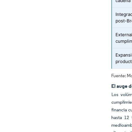
cadena 
Integra
post-Br
Externa
cumplim
Expansi
product
Fuente: Mo
El auge 
Los volúm
cumplimie
financia c
hasta 12 
medioambi