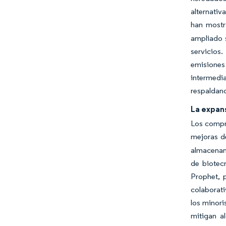
alternativ
han mostr
ampliado s
servicios
emisiones
intermedi
respaldand
La expans
Los compro
mejoras d
almacenami
de biotec
Prophet, 
colaborati
los minori
mitigan a