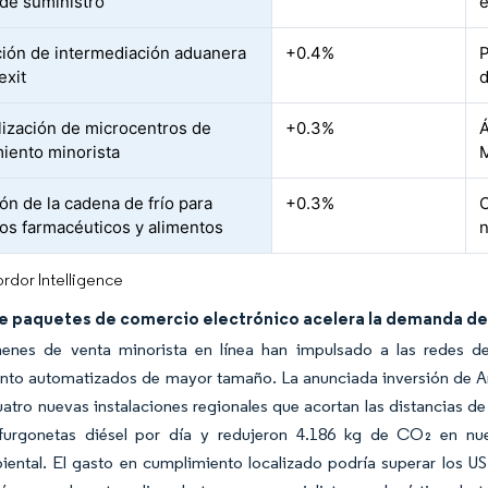
de suministro
e
ción de intermediación aduanera
+0.4%
P
exit
d
lización de microcentros de
+0.3%
Á
iento minorista
ón de la cadena de frío para
+0.3%
C
os farmacéuticos y alimentos
n
rdor Intelligence
de paquetes de comercio electrónico acelera la demanda de
enes de venta minorista en línea han impulsado a las redes d
nto automatizados de mayor tamaño. La anunciada inversión de Am
uatro nuevas instalaciones regionales que acortan las distancias de
furgonetas diésel por día y redujeron 4.186 kg de CO₂ en n
ental. El gasto en cumplimiento localizado podría superar los U