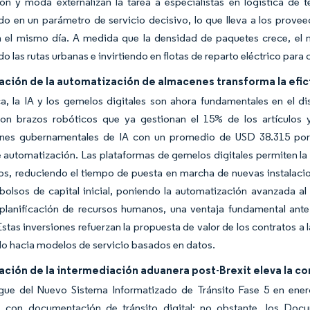
ión y moda externalizan la tarea a especialistas en logística de
do en un parámetro de servicio decisivo, lo que lleva a los provee
n el mismo día. A medida que la densidad de paquetes crece, el 
o las rutas urbanas e invirtiendo en flotas de reparto eléctrico para
ación de la automatización de almacenes transforma la efic
a, la IA y los gemelos digitales son ahora fundamentales en el d
on brazos robóticos que ya gestionan el 15% de los artículos 
nes gubernamentales de IA con un promedio de USD 38.315 por e
 automatización. Las plataformas de gemelos digitales permiten la su
os, reduciendo el tiempo de puesta en marcha de nuevas instalaci
olsos de capital inicial, poniendo la automatización avanzada al 
 planificación de recursos humanos, una ventaja fundamental ant
stas inversiones refuerzan la propuesta de valor de los contratos a 
o hacia modelos de servicio basados en datos.
ación de la intermediación aduanera post-Brexit eleva la co
egue del Nuevo Sistema Informatizado de Tránsito Fase 5 en ene
 con documentación de tránsito digital; no obstante, los D