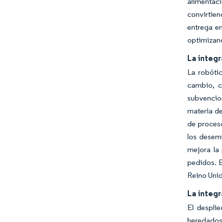
alimentac
convirtien
entrega e
optimizand
La integr
La robótic
cambio, c
subvencio
materia de
de proces
los desemb
mejora la
pedidos. E
Reino Unid
La integr
El despli
heredados