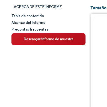
ACERCA DE ESTE INFORME
Tamaño 
Tabla de contenido
Tamaño y cuota de mercado
Alcance del Informe
Preguntas frecuentes
Análisis de mercado
Tendencias e ideas
Análisis de segmentos
Análisis geográfico
Panorama competitivo
Jugadores principales
Desarrollos de la industria