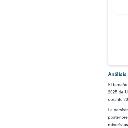
Análisis
El tamaño 
2025 de U
durante 2
La persist
posteriore
minorista