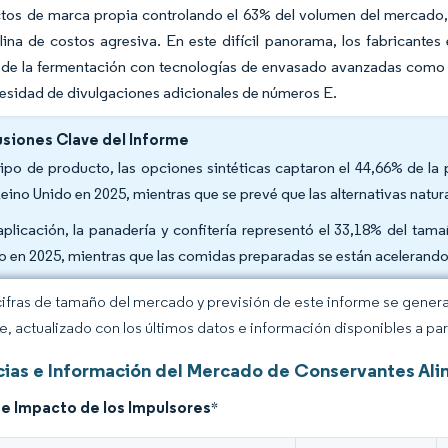
ctos de marca propia controlando el 63% del volumen del mercado,
lina de costos agresiva. En este difícil panorama, los fabricantes
de la fermentación con tecnologías de envasado avanzadas como el
ecesidad de divulgaciones adicionales de números E.
siones Clave del Informe
tipo de producto, las opciones sintéticas captaron el 44,66% de l
Reino Unido en 2025, mientras que se prevé que las alternativas natu
aplicación, la panadería y confitería representó el 33,18% del ta
o en 2025, mientras que las comidas preparadas se están acelerand
cifras de tamaño del mercado y previsión de este informe se gener
ce, actualizado con los últimos datos e información disponibles a par
ias e Información del Mercado de Conservantes Alim
de Impacto de los Impulsores
*