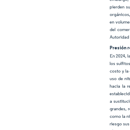
pierden s
orgánicos,
en volumen
del comer
Autoridad 
Presión r
En 2024, l
los sulfit
costo y la
uso de nit
hacia la r
establecid
a sustituc
grandes, r
como la ni
riesgo sus