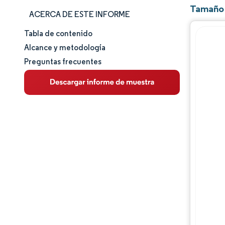
Tamaño 
ACERCA DE ESTE INFORME
Tabla de contenido
Tamaño y cuota de mercado
Alcance y metodología
Preguntas frecuentes
Análisis de mercado
Tendencias e ideas
Análisis de segmentos
Análisis geográfico
Panorama regulatorio
Panorama competitivo
Jugadores principales