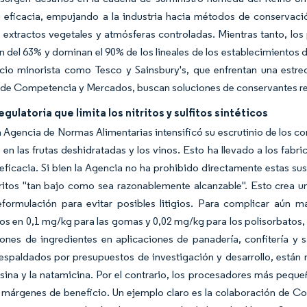
u eficacia, empujando a la industria hacia métodos de conservac
 extractos vegetales y atmósferas controladas. Mientras tanto, lo
 del 63% y dominan el 90% de los lineales de los establecimientos 
cio minorista como Tesco y Sainsbury's, que enfrentan una estre
de Competencia y Mercados, buscan soluciones de conservantes renta
egulatoria que limita los nitritos y sulfitos sintéticos
a Agencia de Normas Alimentarias intensificó su escrutinio de los cons
os en las frutas deshidratadas y los vinos. Esto ha llevado a los fabr
 eficacia. Si bien la Agencia no ha prohibido directamente estas su
ritos "tan bajo como sea razonablemente alcanzable". Esto crea u
eformulación para evitar posibles litigios. Para complicar aún m
os en 0,1 mg/kg para las gomas y 0,02 mg/kg para los polisorbatos, 
iones de ingredientes en aplicaciones de panadería, confitería y 
espaldados por presupuestos de investigación y desarrollo, están 
sina y la natamicina. Por el contrario, los procesadores más peque
 márgenes de beneficio. Un ejemplo claro es la colaboración de C