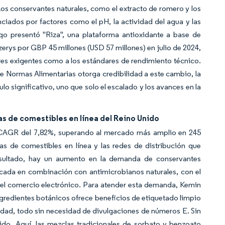
 Los conservantes naturales, como el extracto de romero y los
nciados por factores como el pH, la actividad del agua y las
qo presentó "Riza", una plataforma antioxidante a base de
erys por GBP 45 millones (USD 57 millones) en julio de 2024,
ores exigentes como a los estándares de rendimiento técnico.
de Normas Alimentarias otorga credibilidad a este cambio, la
lo significativo, uno que solo el escalado y los avances en la
as de comestibles en línea del Reino Unido
 CAGR del 7,82%, superando al mercado más amplio en 245
s de comestibles en línea y las redes de distribución que
resultado, hay un aumento en la demanda de conservantes
icada en combinación con antimicrobianos naturales, con el
ca del comercio electrónico. Para atender esta demanda, Kemin
gredientes botánicos ofrece beneficios de etiquetado limpio
ad, todo sin necesidad de divulgaciones de números E. Sin
do. Aquí, las mezclas tradicionales de sorbato y benzoato