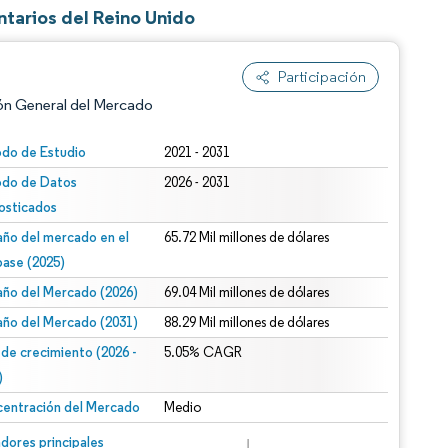
tarios del Reino Unido
Participación
ón General del Mercado
odo de Estudio
2021 - 2031
odo de Datos
2026 - 2031
osticados
ño del mercado en el
65.72 Mil millones de dólares
base (2025)
ño del Mercado (2026)
69.04 Mil millones de dólares
n según CC BY 4.0.
ño del Mercado (2031)
88.29 Mil millones de dólares
 de crecimiento (2026 -
5.05% CAGR
)
entración del Mercado
Medio
n © Mordor Intelligence. El uso requiere atribución según CC BY 4.0.
dores principales