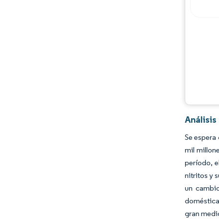
Oportunidades y perspectivas
Desarrollos de la industria
Análisi
Se espera 
mil millon
período, e
nitritos y
un cambio
doméstica
gran medid