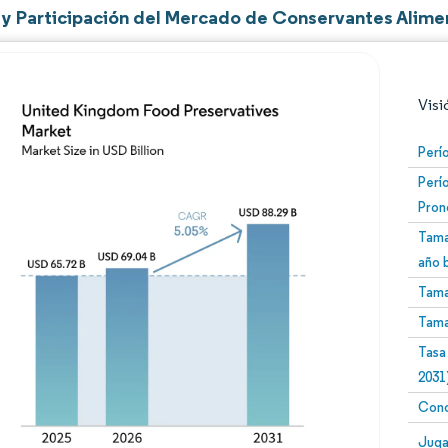
y Participación del Mercado de Conservantes Alimen
Visi
Perí
Perí
Pron
Tama
año 
Tama
Imagen © Mordor Intelligence. El uso requiere atribució
Tama
Tasa
2031
Conc
Image
Juga