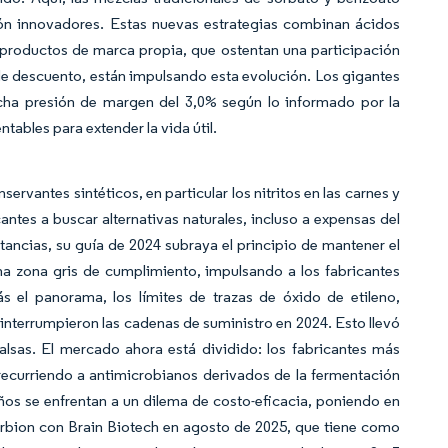
ión innovadores. Estas nuevas estrategias combinan ácidos
s productos de marca propia, que ostentan una participación
de descuento, están impulsando esta evolución. Los gigantes
cha presión de margen del 3,0% según lo informado por la
bles para extender la vida útil.
ervantes sintéticos, en particular los nitritos en las carnes y
icantes a buscar alternativas naturales, incluso a expensas del
stancias, su guía de 2024 subraya el principio de mantener el
na zona gris de cumplimiento, impulsando a los fabricantes
ás el panorama, los límites de trazas de óxido de etileno,
interrumpieron las cadenas de suministro en 2024. Esto llevó
salsas. El mercado ahora está dividido: los fabricantes más
recurriendo a antimicrobianos derivados de la fermentación
ños se enfrentan a un dilema de costo-eficacia, poniendo en
orbion con Brain Biotech en agosto de 2025, que tiene como