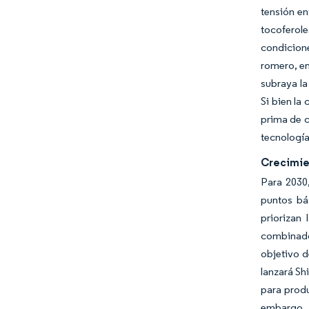
tensión en
tocoferole
condicion
romero, en
subraya la
Si bien la
prima de c
tecnología
Crecimien
Para 2030
puntos bá
priorizan
combinado
objetivo d
lanzará Sh
para prod
embargo, 