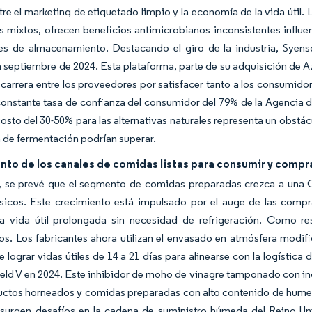
tre el marketing de etiquetado limpio y la economía de la vida útil.
s mixtos, ofrecen beneficios antimicrobianos inconsistentes influe
es de almacenamiento. Destacando el giro de la industria, Syens
 septiembre de 2024. Esta plataforma, parte de su adquisición de Az
 carrera entre los proveedores por satisfacer tanto a los consumid
 constante tasa de confianza del consumidor del 79% de la Agencia 
osto del 30-50% para las alternativas naturales representa un obstácu
 de fermentación podrían superar.
to de los canales de comidas listas para consumir y compr
, se prevé que el segmento de comidas preparadas crezca a una
sicos. Este crecimiento está impulsado por el auge de las compra
 la vida útil prolongada sin necesidad de refrigeración. Como 
s. Los fabricantes ahora utilizan el envasado en atmósfera modif
e lograr vidas útiles de 14 a 21 días para alinearse con la logísti
ield V en 2024. Este inhibidor de moho de vinagre tamponado con in
uctos horneados y comidas preparadas con alto contenido de humed
surgen desafíos en la cadena de suministro húmeda del Reino Uni