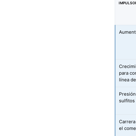
IMPULSO
Aumento
Crecimi
para co
línea d
Presión 
sulfitos
Carrera
el come