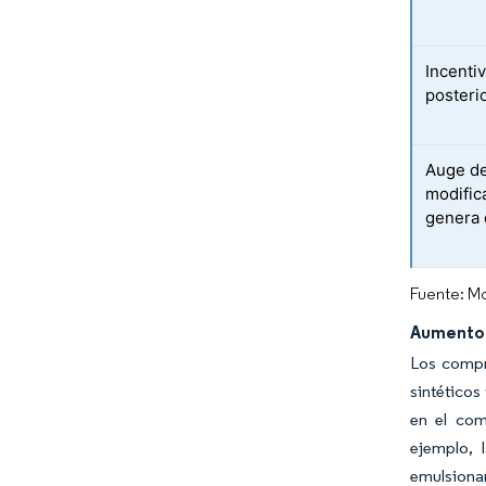
Incenti
posterio
Auge de
modific
genera
Fuente: Mo
Aumento 
Los compr
sintéticos
en el com
ejemplo, 
emulsionan