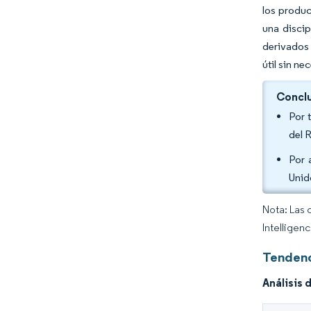
los produ
una discip
derivados 
útil sin n
Conclu
Por 
del 
Por 
Unid
Nota: Las 
Intelligen
Tendenc
Análisis 