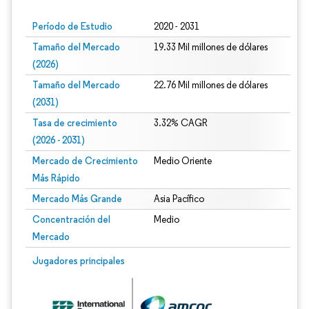
Período de Estudio
2020 - 2031
Tamaño del Mercado
19.33 Mil millones de dólares
(2026)
Tamaño del Mercado
22.76 Mil millones de dólares
(2031)
Tasa de crecimiento
3.32% CAGR
(2026 - 2031)
Mercado de Crecimiento
Medio Oriente
Más Rápido
Mercado Más Grande
Asia Pacífico
Concentración del
Medio
Mercado
Imagen © Mordor Intelligence. El uso requiere atribución según CC BY 4.0.
Jugadores principales