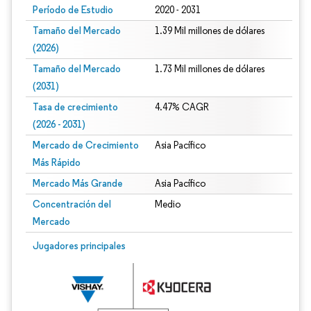
Período de Estudio
2020 - 2031
Tamaño del Mercado
1.39 Mil millones de dólares
(2026)
Tamaño del Mercado
1.73 Mil millones de dólares
(2031)
Tasa de crecimiento
4.47% CAGR
(2026 - 2031)
Mercado de Crecimiento
Asia Pacífico
Más Rápido
Mercado Más Grande
Asia Pacífico
Concentración del
Medio
Mercado
Imagen © Mordor Intelligence. El uso requiere atribución según CC BY 4.0.
Jugadores principales