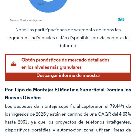
Nota: Las participaciones de segmento de todos los
Imagen © Mordor Intelligence. El uso requiere atribución según CC BY 4.0.
segmentos individuales están disponibles previa compra del
informe
Por Tipo de Montaje: El Montaje Superficial Domina los
Nuevos Diseños
Los paquetes de montaje superficial capturaron el 79,44% de
los ingresos de 2025 y están en camino de una CAGR del 4,83%
hasta 2031, ya que los proyectos de teléfonos inteligentes,
dispositivos portátiles y automoción zonal utilizan líneas de