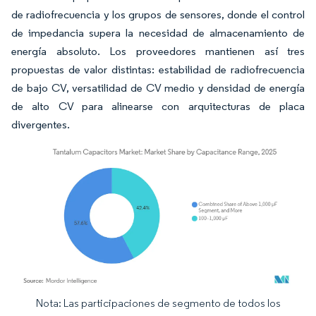
de radiofrecuencia y los grupos de sensores, donde el control
de impedancia supera la necesidad de almacenamiento de
energía absoluto. Los proveedores mantienen así tres
propuestas de valor distintas: estabilidad de radiofrecuencia
de bajo CV, versatilidad de CV medio y densidad de energía
de alto CV para alinearse con arquitecturas de placa
divergentes.
Nota: Las participaciones de segmento de todos los
Imagen © Mordor Intelligence. El uso requiere atribución según CC BY 4.0.