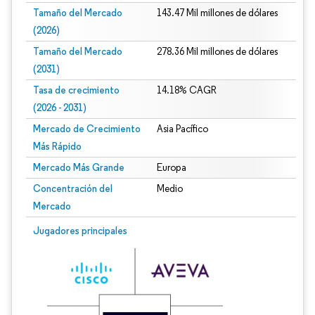
Tamaño del Mercado
143.47 Mil millones de dólares
(2026)
Tamaño del Mercado
278.36 Mil millones de dólares
(2031)
Tasa de crecimiento
14.18% CAGR
(2026 - 2031)
Mercado de Crecimiento
Asia Pacífico
Más Rápido
Mercado Más Grande
Europa
Concentración del
Medio
Mercado
Imagen © Mordor Intelligence. El uso requiere atribución según CC BY 4.0.
Jugadores principales