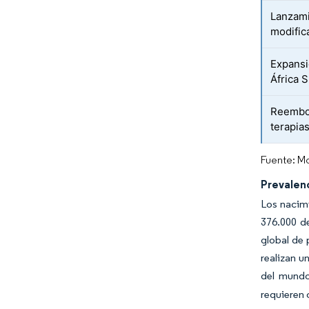
Lanzami
modific
Expansi
África 
Reembol
terapia
Fuente: Mo
Prevalen
Los nacimi
376.000 de
global de 
realizan u
del mundo
requieren 