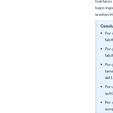
huérfanos 
bajos ingr
la adopció
Conclu
Por 
falc
Por 
falc
Por 
tama
del 
Por 
quir
Por 
aunq