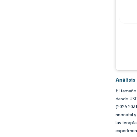
Análisi
El tamaño 
desde USD
(2026-203
neonatal y
las terapi
experimen