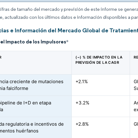
cifras de tamaño del mercado y previsión de este informe se gener
ce, actualizado con los últimos datos e información disponibles a par
ias e Información del Mercado Global de Tratamient
del Impacto de los Impulsores
*
R
(~) % DE IMPACTO EN LA
R
PREVISIÓN DE LA CAGR
ncia creciente de mutaciones
+2.1%
G
ia falciforme
S
pipeline de I+D en etapa
+3.2%
A
da
e
da regulatoria e incentivos de
+2.8%
G
mentos huérfanos