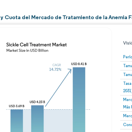
y Cuota del Mercado de Tratamiento de la Anemia F
Visi
Perí
Tama
Tama
Tasa
2031
Merc
Imagen © Mordor Intelligence. El uso requiere atribució
Más 
Merc
Conc