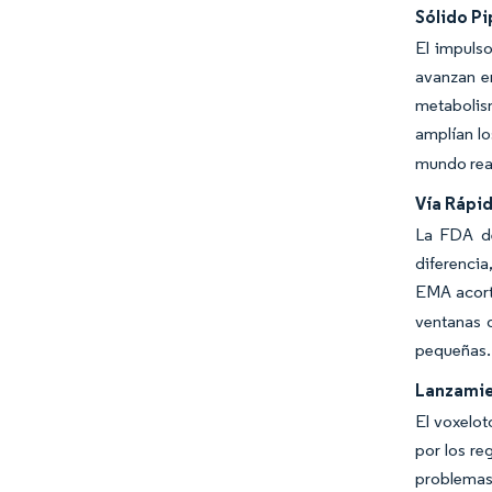
Sólido Pi
El impulso
avanzan en
metabolis
amplían l
mundo real
Vía Rápi
La FDA de
diferencia
EMA acorta
ventanas d
pequeñas.
Lanzamie
El voxelot
por los re
problemas 