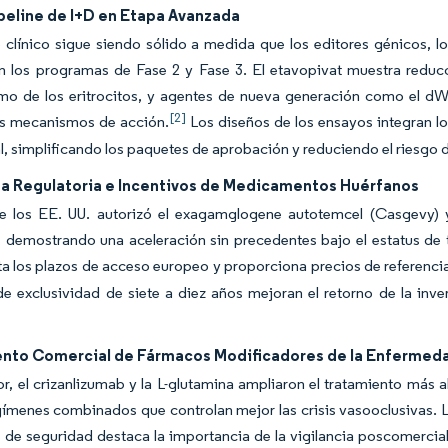
peline de I+D en Etapa Avanzada
 clínico sigue siendo sólido a medida que los editores génicos, 
 los programas de Fase 2 y Fase 3. El etavopivat muestra reducció
mo de los eritrocitos, y agentes de nueva generación como el dW
[2]
os mecanismos de acción.
Los diseños de los ensayos integran los
, simplificando los paquetes de aprobación y reduciendo el riesgo 
da Regulatoria e Incentivos de Medicamentos Huérfanos
 los EE. UU. autorizó el exagamglogene autotemcel (Casgevy) y
, demostrando una aceleración sin precedentes bajo el estatus de te
 los plazos de acceso europeo y proporciona precios de referencia
e exclusividad de siete a diez años mejoran el retorno de la inve
nto Comercial de Fármacos Modificadores de la Enfermed
or, el crizanlizumab y la L-glutamina ampliaron el tratamiento más 
gímenes combinados que controlan mejor las crisis vasooclusivas. L
de seguridad destaca la importancia de la vigilancia poscomerciali