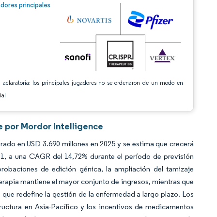
n © Mordor Intelligence. El uso requiere atribución según CC BY 4.0.
dores principales
 aclaratoria: los principales jugadores no se ordenaron de un modo en
ial
e por Mordor Intelligence
orado en USD 3.690 millones en 2025 y se estima que crecerá
31, a una CAGR del 14,72% durante el período de previsión
probaciones de edición génica, la ampliación del tamizaje
erapia mantiene el mayor conjunto de ingresos, mientras que
o que redefine la gestión de la enfermedad a largo plazo. Los
ructura en Asia-Pacífico y los incentivos de medicamentos