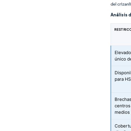
del crizan
Análisis 
RESTRIC
Elevado
único d
Disponi
para H
Brechas
centros
medios
Cobertu