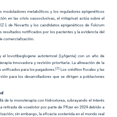
los moduladores metabólicos y los reguladores epigenéticos
n en las crisis vasooclusivas, el mitapivat actúa sobre el
IZ-1 de Novartis y los candidatos epigenéticos de Fulcrum
 resultados notificados por los pacientes y la evidencia del
de comercialización.
 el lovotibeglogene autotemcel (Lyfgenia) con un año de
rapia innovadora y revisión prioritaria. La alineación de la
[3]
 unificados para los pagadores.
Los créditos fiscales y las
rsión para los desarrolladores que se dirigen a poblaciones
ad
allá de la monoterapia con hidroxiurea, subrayando el interés
a retirada de voxelotor por parte de Pfizer en 2024 debido a
zación; sin embargo, la eficacia sostenida en el mundo real