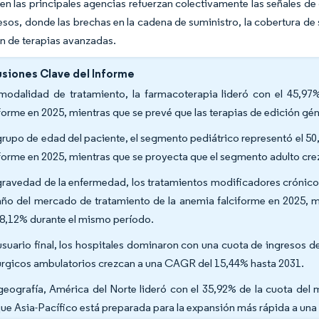
en las principales agencias refuerzan colectivamente las señales de
esos, donde las brechas en la cadena de suministro, la cobertura de 
n de terapias avanzadas.
siones Clave del Informe
modalidad de tratamiento, la farmacoterapia lideró con el 45,9
iforme en 2025, mientras que se prevé que las terapias de edición g
grupo de edad del paciente, el segmento pediátrico representó el 5
iforme en 2025, mientras que se proyecta que el segmento adulto cr
gravedad de la enfermedad, los tratamientos modificadores crónico
ño del mercado de tratamiento de la anemia falciforme en 2025, 
18,12% durante el mismo período.
usuario final, los hospitales dominaron con una cuota de ingresos d
úrgicos ambulatorios crezcan a una CAGR del 15,44% hasta 2031.
geografía, América del Norte lideró con el 35,92% de la cuota del
ue Asia-Pacífico está preparada para la expansión más rápida a un