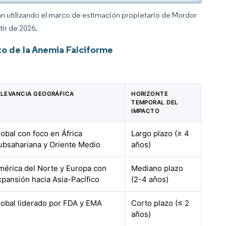
an utilizando el marco de estimación propietario de Mordor
tir de 2026.
o de la Anemia Falciforme
ELEVANCIA GEOGRÁFICA
HORIZONTE
TEMPORAL DEL
IMPACTO
lobal con foco en África
Largo plazo (≥ 4
ubsahariana y Oriente Medio
años)
mérica del Norte y Europa con
Mediano plazo
xpansión hacia Asia-Pacífico
(2-4 años)
lobal liderado por FDA y EMA
Corto plazo (≤ 2
años)