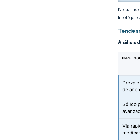
Nota: Las 
Intelligen
Tendenc
Análisis 
IMPULSO
Prevale
de anem
Sólido 
avanza
Vía rápi
medica