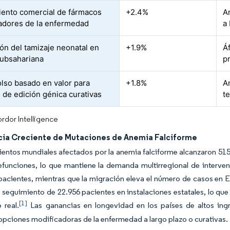
ento comercial de fármacos
+2.4%
A
adores de la enfermedad
a
ón del tamizaje neonatal en
+1.9%
Á
Subsahariana
p
so basado en valor para
+1.8%
A
s de edición génica curativas
t
rdor Intelligence
cia Creciente de Mutaciones de Anemia Falciforme
entos mundiales afectados por la anemia falciforme alcanzaron 515.
funciones, lo que mantiene la demanda multirregional de intervenc
pacientes, mientras que la migración eleva el número de casos en E
n seguimiento de 22.956 pacientes en instalaciones estatales, lo que
[1]
 real.
Las ganancias en longevidad en los países de altos ing
opciones modificadoras de la enfermedad a largo plazo o curativas.