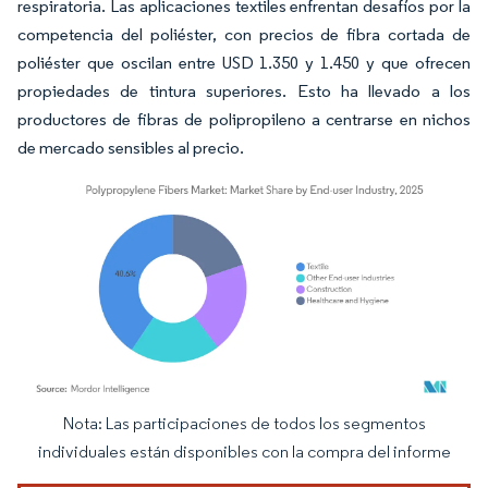
respiratoria. Las aplicaciones textiles enfrentan desafíos por la
competencia del poliéster, con precios de fibra cortada de
poliéster que oscilan entre USD 1.350 y 1.450 y que ofrecen
propiedades de tintura superiores. Esto ha llevado a los
productores de fibras de polipropileno a centrarse en nichos
de mercado sensibles al precio.
Nota: Las participaciones de todos los segmentos
Imagen © Mordor Intelligence. El uso requiere atribución según CC BY 4.0.
individuales están disponibles con la compra del informe