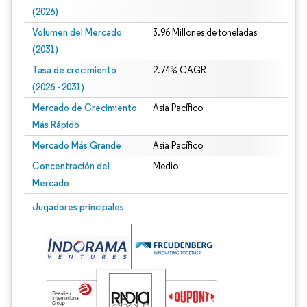
(2026)
Volumen del Mercado
3.96 Millones de toneladas
(2031)
Tasa de crecimiento
2.74% CAGR
(2026 - 2031)
Mercado de Crecimiento
Asia Pacífico
Más Rápido
Mercado Más Grande
Asia Pacífico
Concentración del
Medio
Mercado
Imagen © Mordor Intelligence. El uso requiere atribución según CC BY 4.0.
Jugadores principales