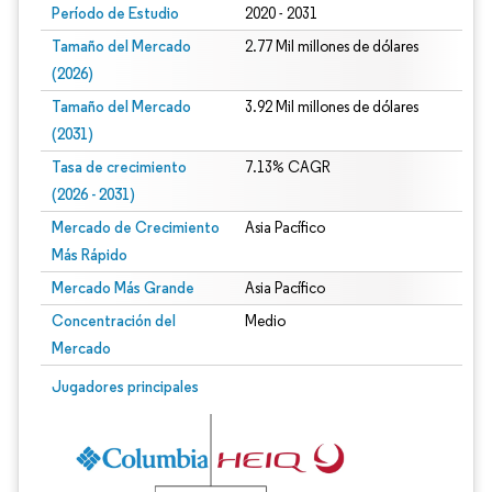
Período de Estudio
2020 - 2031
Tamaño del Mercado
2.77 Mil millones de dólares
(2026)
Tamaño del Mercado
3.92 Mil millones de dólares
(2031)
Tasa de crecimiento
7.13% CAGR
(2026 - 2031)
Mercado de Crecimiento
Asia Pacífico
Más Rápido
Mercado Más Grande
Asia Pacífico
Concentración del
Medio
Mercado
Imagen © Mordor Intelligence. El uso requiere atribución según CC BY 4.0.
Jugadores principales