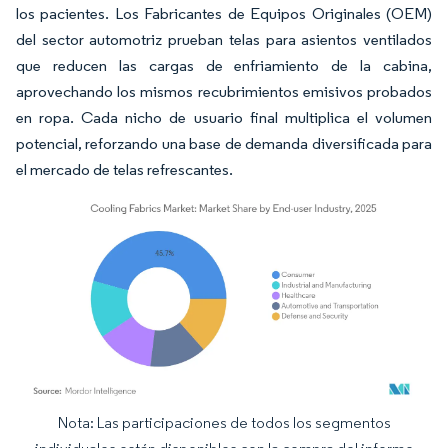
los pacientes. Los Fabricantes de Equipos Originales (OEM)
del sector automotriz prueban telas para asientos ventilados
que reducen las cargas de enfriamiento de la cabina,
aprovechando los mismos recubrimientos emisivos probados
en ropa. Cada nicho de usuario final multiplica el volumen
potencial, reforzando una base de demanda diversificada para
el mercado de telas refrescantes.
Nota: Las participaciones de todos los segmentos
Imagen © Mordor Intelligence. El uso requiere atribución según CC BY 4.0.