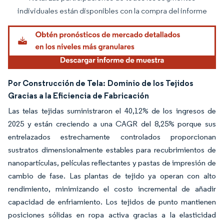
Imagen © Mordor Intelligence. El uso requiere atribución según CC BY 4.0.
individuales están disponibles con la compra del informe
Por Construcción de Tela:
Dominio de los Tejidos
Gracias a la Eficiencia de Fabricación
Las telas tejidas suministraron el 40,12% de los ingresos de
2025 y están creciendo a una CAGR del 8,25% porque sus
entrelazados estrechamente controlados proporcionan
sustratos dimensionalmente estables para recubrimientos de
nanopartículas, películas reflectantes y pastas de impresión de
cambio de fase. Las plantas de tejido ya operan con alto
rendimiento, minimizando el costo incremental de añadir
capacidad de enfriamiento. Los tejidos de punto mantienen
posiciones sólidas en ropa activa gracias a la elasticidad