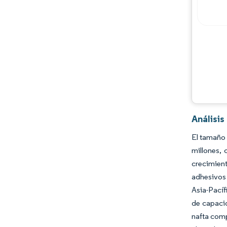
Análisis
El tamaño 
millones,
crecimient
adhesivos 
Asia-Pacíf
de capacid
nafta comp