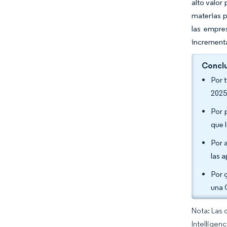
alto valor
materias p
las empre
incrementa
Conclu
Por 
2025
Por 
que 
Por 
las 
Por 
una 
Nota: Las 
Intelligen