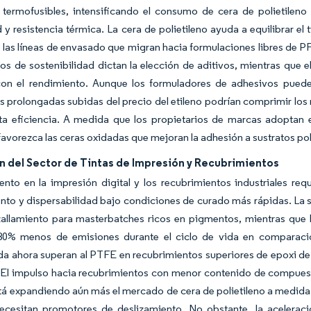
 termofusibles, intensificando el consumo de cera de polietilen
 y resistencia térmica. La cera de polietileno ayuda a equilibrar el 
 las líneas de envasado que migran hacia formulaciones libres de P
vos de sostenibilidad dictan la elección de aditivos, mientras qu
 con el rendimiento. Aunque los formuladores de adhesivos puede
las prolongadas subidas del precio del etileno podrían comprimir l
ta eficiencia. A medida que los propietarios de marcas adoptan e
vorezca las ceras oxidadas que mejoran la adhesión a sustratos pol
n del Sector de Tintas de Impresión y Recubrimientos
ento en la impresión digital y los recubrimientos industriales re
nto y dispersabilidad bajo condiciones de curado más rápidas. La 
zallamiento para masterbatches ricos en pigmentos, mientras que l
80% menos de emisiones durante el ciclo de vida en comparació
a ahora superan al PTFE en recubrimientos superiores de epoxi de b
 El impulso hacia recubrimientos con menor contenido de compuesto
tá expandiendo aún más el mercado de cera de polietileno a medida
ecesitan promotores de deslizamiento. No obstante, la aceleraci