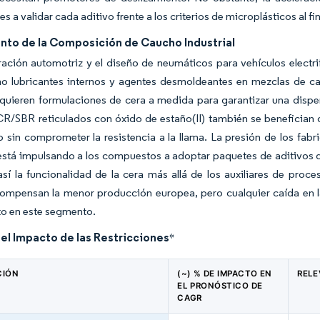
 a validar cada aditivo frente a los criterios de microplásticos al fina
nto de la Composición de Caucho Industrial
ración automotriz y el diseño de neumáticos para vehículos elect
mo lubricantes internos y agentes desmoldeantes en mezclas de c
quieren formulaciones de cera a medida para garantizar una disper
R/SBR reticulados con óxido de estaño(II) también se benefician d
sin comprometer la resistencia a la llama. La presión de los fabric
stá impulsando a los compuestos a adoptar paquetes de aditivos que
sí la funcionalidad de la cera más allá de los auxiliares de pro
ompensan la menor producción europea, pero cualquier caída en la
to en este segmento.
del Impacto de las Restricciones
*
CIÓN
(~) % DE IMPACTO EN
RELE
EL PRONÓSTICO DE
CAGR