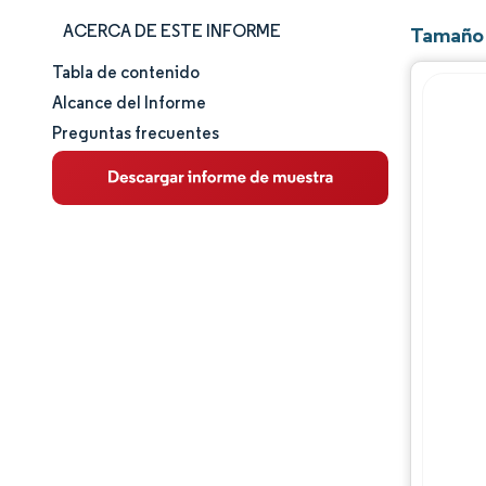
ACERCA DE ESTE INFORME
Tamaño 
Tabla de contenido
Tamaño y cuota de mercado
Alcance del Informe
Preguntas frecuentes
Análisis de mercado
Tendencias e ideas
Análisis de segmentos
Análisis geográfico
Panorama competitivo
Jugadores principales
Desarrollos de la industria