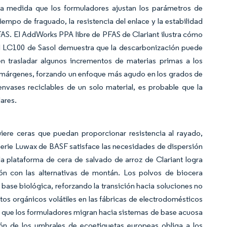
o a medida que los formuladores ajustan los parámetros de
tiempo de fraguado, la resistencia del enlace y la estabilidad
FAS. El AddWorks PPA libre de PFAS de Clariant ilustra cómo
e el LC100 de Sasol demuestra que la descarbonización puede
n trasladar algunos incrementos de materias primas a los
os márgenes, forzando un enfoque más agudo en los grados de
nvases reciclables de un solo material, es probable que la
ares.
quiere ceras que puedan proporcionar resistencia al rayado,
serie Luwax de BASF satisface las necesidades de dispersión
a plataforma de cera de salvado de arroz de Clariant logra
n con las alternativas de montán. Los polvos de biocera
ase biológica, reforzando la transición hacia soluciones no
s orgánicos volátiles en las fábricas de electrodomésticos
 que los formuladores migran hacia sistemas de base acuosa
ón de los umbrales de ecoetiquetas europeas obliga a los