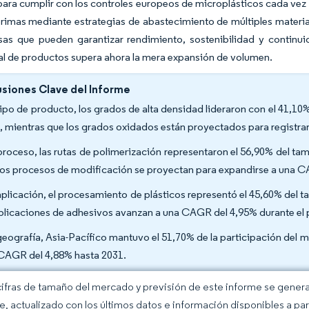
 para cumplir con los controles europeos de microplásticos cada vez
rimas mediante estrategias de abastecimiento de múltiples materia
sas que pueden garantizar rendimiento, sostenibilidad y continu
l de productos supera ahora la mera expansión de volumen.
siones Clave del Informe
tipo de producto, los grados de alta densidad lideraron con el 41,10%
, mientras que los grados oxidados están proyectados para registra
proceso, las rutas de polimerización representaron el 56,90% del ta
los procesos de modificación se proyectan para expandirse a una C
aplicación, el procesamiento de plásticos representó el 45,60% del 
aplicaciones de adhesivos avanzan a una CAGR del 4,95% durante el 
geografía, Asia-Pacífico mantuvo el 51,70% de la participación del 
CAGR del 4,88% hasta 2031.
cifras de tamaño del mercado y previsión de este informe se gener
ce, actualizado con los últimos datos e información disponibles a par