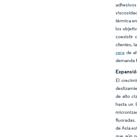
adhesivos
viscosidad
térmica en
los objeti
coexistir
clientes, 
cera
de al
demanda fa
Expansió
El crecimi
deslizamie
de alto ci
hasta un 
micronizad
fluoradas.
de Asia es
que aún n