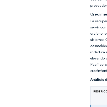
proveedores
Crecimie
La recupe
servir co
grafeno re
sistemas C
desmoldeo 
rodadura e
elevando a
Pacífico c
crecimien
Análisis 
RESTRIC