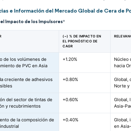
ias e Información del Mercado Global de Cera de Po
del Impacto de los Impulsores
*
R
(~) % DE IMPACTO EN
RELEVAN
EL PRONÓSTICO DE
CAGR
 de los volúmenes de
+1.20%
Núcleo 
miento de PVC en Asia
hacia Or
 creciente de adhesivos
+0.80%
Global,
sibles
Norte y 
ón del sector de tintas de
+0.60%
Global, 
ón y recubrimientos
Asia-Pac
ento de la composición de
+0.40%
Global, 
industrial
en Asia-