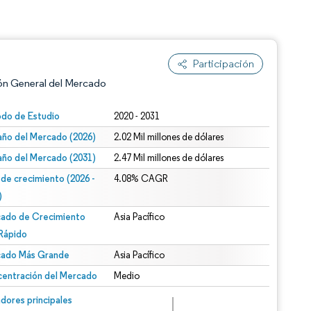
Participación
ón General del Mercado
odo de Estudio
2020 - 2031
ño del Mercado (2026)
2.02 Mil millones de dólares
ño del Mercado (2031)
2.47 Mil millones de dólares
 de crecimiento (2026 -
4.08% CAGR
)
ado de Crecimiento
Asia Pacífico
n según CC BY 4.0.
Rápido
ado Más Grande
Asia Pacífico
entración del Mercado
Medio
n © Mordor Intelligence. El uso requiere atribución según CC BY 4.0.
dores principales