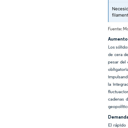
Necesid
filament
Fuente: Mo
Aumento 
Los sólido
de cera de
pesar del 
obligator
impulsand
la integr
fluctuacio
cadenas d
geopolític
Demanda 
El rápido