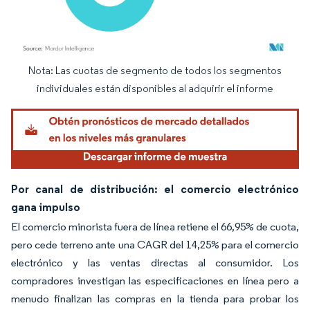
Nota: Las cuotas de segmento de todos los segmentos
Imagen © Mordor Intelligence. El uso requiere atribución según CC BY 4.0.
individuales están disponibles al adquirir el informe
Por canal de distribución: el comercio electrónico
gana impulso
El comercio minorista fuera de línea retiene el 66,95% de cuota,
pero cede terreno ante una CAGR del 14,25% para el comercio
electrónico y las ventas directas al consumidor. Los
compradores investigan las especificaciones en línea pero a
menudo finalizan las compras en la tienda para probar los