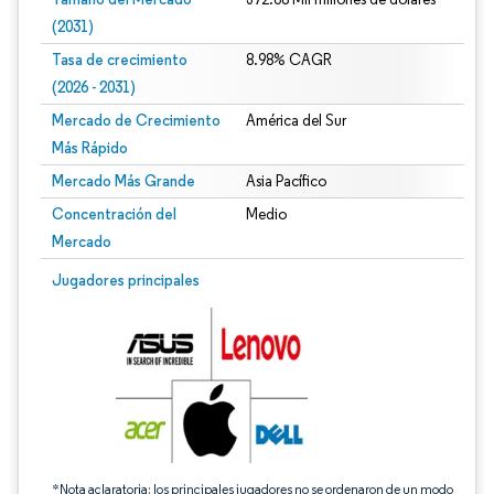
(2031)
Tasa de crecimiento
8.98% CAGR
(2026 - 2031)
Mercado de Crecimiento
América del Sur
Más Rápido
Mercado Más Grande
Asia Pacífico
Concentración del
Medio
Mercado
Imagen © Mordor Intelligence. El uso requiere atribución según CC BY 4.0.
Jugadores principales
*Nota aclaratoria: los principales jugadores no se ordenaron de un modo