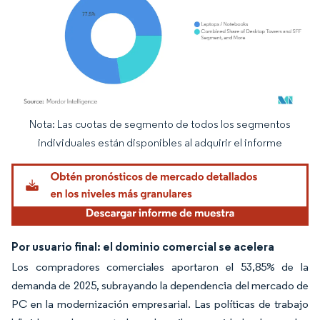
Nota: Las cuotas de segmento de todos los segmentos
Imagen © Mordor Intelligence. El uso requiere atribución según CC BY 4.0.
individuales están disponibles al adquirir el informe
Por usuario final: el dominio comercial se acelera
Los compradores comerciales aportaron el 53,85% de la
demanda de 2025, subrayando la dependencia del mercado de
PC en la modernización empresarial. Las políticas de trabajo