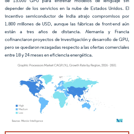
de 15.000 GPU para entrenar modelos de lenguaje sin
depender de los servicios en la nube de Estados Unidos. El
incentivo semiconductor de India atrajo compromisos por
1.800 millones de USD, aunque las fábricas de front-end aún
están a tres años de distancia. Alemania y Francia
cofinanciaron proyectos de investigación y desarrollo de GPU,
pero se quedaron rezagadas respecto a las ofertas comerciales
entre 18 y 24 meses en eficiencia energética.
Imagen © Mordor Intelligence. El uso requiere atribución según CC BY 4.0.