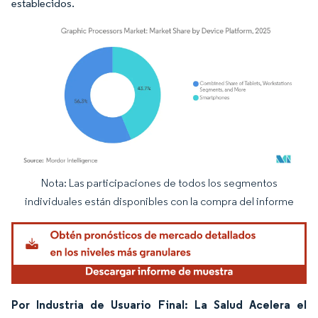
establecidos.
Nota: Las participaciones de todos los segmentos
Imagen © Mordor Intelligence. El uso requiere atribución según CC BY 4.0.
individuales están disponibles con la compra del informe
Por Industria de Usuario Final: La Salud Acelera el