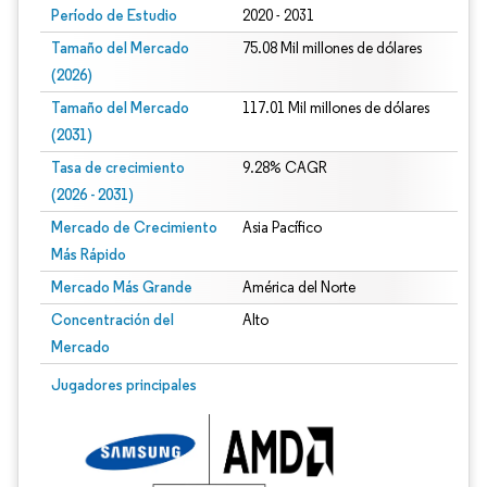
Período de Estudio
2020 - 2031
Tamaño del Mercado
75.08 Mil millones de dólares
(2026)
Tamaño del Mercado
117.01 Mil millones de dólares
(2031)
Tasa de crecimiento
9.28% CAGR
(2026 - 2031)
Mercado de Crecimiento
Asia Pacífico
Más Rápido
Mercado Más Grande
América del Norte
Concentración del
Alto
Mercado
Imagen © Mordor Intelligence. El uso requiere atribución según CC BY 4.0.
Jugadores principales