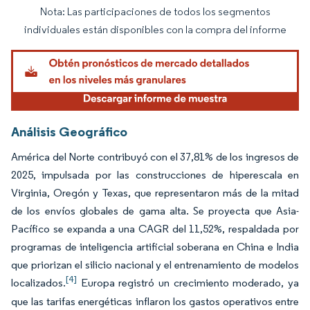
Nota: Las participaciones de todos los segmentos
Imagen © Mordor Intelligence. El uso requiere atribución según CC BY 4.0.
individuales están disponibles con la compra del informe
Análisis Geográfico
América del Norte contribuyó con el 37,81% de los ingresos de
2025, impulsada por las construcciones de hiperescala en
Virginia, Oregón y Texas, que representaron más de la mitad
de los envíos globales de gama alta. Se proyecta que Asia-
Pacífico se expanda a una CAGR del 11,52%, respaldada por
programas de inteligencia artificial soberana en China e India
que priorizan el silicio nacional y el entrenamiento de modelos
[4]
localizados.
Europa registró un crecimiento moderado, ya
que las tarifas energéticas inflaron los gastos operativos entre