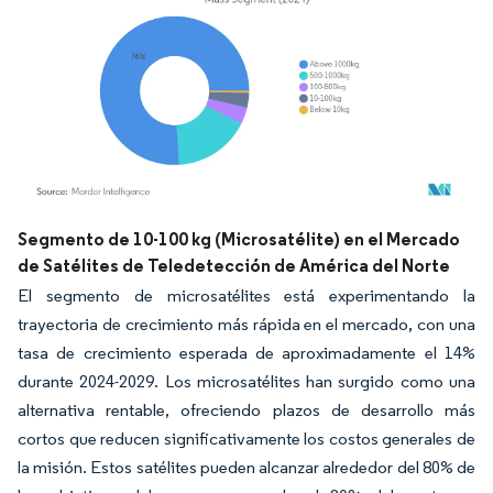
Imagen © Mordor Intelligence. El uso requiere atribución según CC BY 4.0.
Segmento de 10-100 kg (Microsatélite) en el Mercado
de Satélites de Teledetección de América del Norte
El segmento de microsatélites está experimentando la
trayectoria de crecimiento más rápida en el mercado, con una
tasa de crecimiento esperada de aproximadamente el 14%
durante 2024-2029. Los microsatélites han surgido como una
alternativa rentable, ofreciendo plazos de desarrollo más
cortos que reducen significativamente los costos generales de
la misión. Estos satélites pueden alcanzar alrededor del 80% de