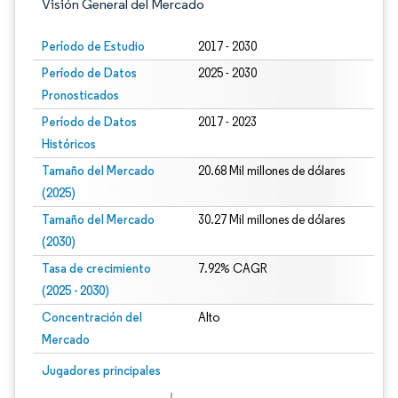
Visión General del Mercado
Período de Estudio
2017 - 2030
Período de Datos
2025 - 2030
Pronosticados
Período de Datos
2017 - 2023
Históricos
Tamaño del Mercado
20.68 Mil millones de dólares
(2025)
Tamaño del Mercado
30.27 Mil millones de dólares
(2030)
Tasa de crecimiento
7.92% CAGR
(2025 - 2030)
Concentración del
Alto
Mercado
Imagen © Mordor Intelligence. El uso requiere atribución según CC BY 4.0.
Jugadores principales