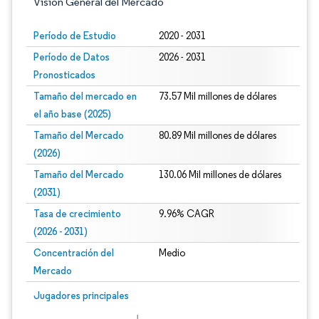
Visión General del Mercado
Período de Estudio
2020 - 2031
Período de Datos
2026 - 2031
Pronosticados
Tamaño del mercado en
73.57 Mil millones de dólares
el año base (2025)
Tamaño del Mercado
80.89 Mil millones de dólares
(2026)
Tamaño del Mercado
130.06 Mil millones de dólares
(2031)
Tasa de crecimiento
9.96% CAGR
(2026 - 2031)
Concentración del
Medio
Mercado
Imagen © Mordor Intelligence. El uso requiere atribución según CC BY 4.0.
Jugadores principales