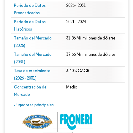
Período de Datos
2026 - 2031
Pronosticados
Período de Datos
2021 - 2024
Históricos
Tamaño del Mercado
31.86 Mil millones de dólares
(2026)
Tamaño del Mercado
37.66 Mil millones de dólares
(2031)
Tasa de crecimiento
3.40% CAGR
(2026 - 2031)
Concentración del
Medio
Mercado
Imagen © Mordor Intelligence. El uso requiere atribución según CC BY 4.0.
Jugadores principales